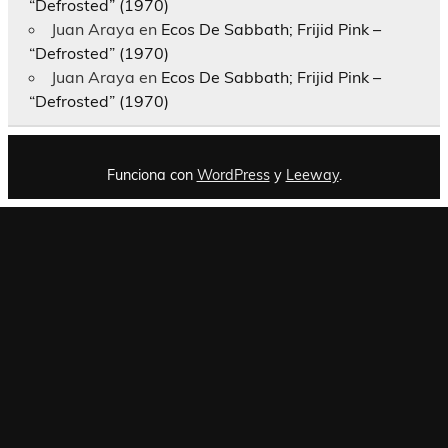
“Defrosted” (1970)
Juan Araya
en
Ecos De Sabbath; Frijid Pink –
“Defrosted” (1970)
Juan Araya
en
Ecos De Sabbath; Frijid Pink –
“Defrosted” (1970)
Funciona con
WordPress
y
Leeway
.