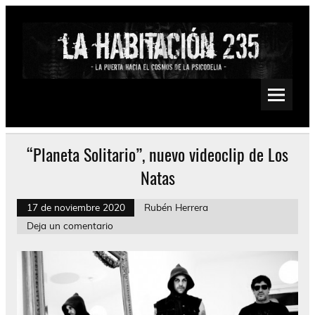
Saltar
al
contenido
La Habitación 235
Psychedelic, Stoner, Doom, Sludge, Fuzz, Space, Drone
“Planeta Solitario”, nuevo videoclip de Los
Natas
17 de noviembre 2020
Rubén Herrera
Deja un comentario