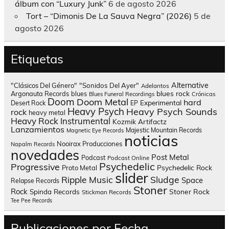
álbum con “Luxury Junk”
6 de agosto 2026
Tort – “Dimonis De La Sauva Negra” (2026)
5 de
agosto 2026
Etiquetas
Alternative
"Clásicos Del Género"
"Sonidos Del Ayer"
Adelantos
blues rock
Argonauta Records
blues
Blues Funeral Recordings
Crónicas
Doom
Doom Metal
hard
Experimental
Desert Rock
EP
Heavy Psych
Heavy Psych Sounds
rock
heavy metal
Heavy Rock
Instrumental
Kozmik Artifactz
Lanzamientos
Majestic Mountain Records
Magnetic Eye Records
noticias
Nooirax Producciones
Napalm Records
novedades
Post Metal
Podcast
Podcast Online
Psychedelic
Progressive
Psychedelic Rock
Proto Metal
slider
Sludge
Ripple Music
Space
Relapse Records
Stoner
Rock
Spinda Records
Stoner Rock
Stickman Records
Tee Pee Records
Publicaciones por Fecha