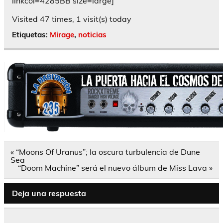
linkcol=4285BB size=large]
Visited 47 times, 1 visit(s) today
Etiquetas:
Mirage
,
noticias
Navegación
« “Moons Of Uranus”; la oscura turbulencia de Dune
de
Sea
entradas
“Doom Machine” será el nuevo álbum de Miss Lava »
Deja una respuesta