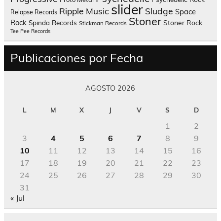
slider
Sludge
Ripple Music
Space
Relapse Records
Stoner
Rock
Spinda Records
Stoner Rock
Stickman Records
Tee Pee Records
Publicaciones por Fecha
AGOSTO 2026
L
M
X
J
V
S
D
1
2
3
4
5
6
7
8
9
10
11
12
13
14
15
16
17
18
19
20
21
22
23
24
25
26
27
28
29
30
31
« Jul