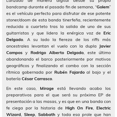
Lanzado de manera digital desde su propio
bandcamp
durante el pasado fin de semana, “
Golem
”
es el vehículo perfecto para disfrutar de ese potente
stoner/doom
de esta banda tinerfeña, recientemente
reducida a cuarteto tras la salida de uno de sus
guitarristas y que lidera la enérgica voz de
Eric
Delgado
. A su lado la fiereza de los
riffs
más
ancestrales levantan el vuelo con la dupla
Javier
Campos
y
Rodrigo Alberto Delgado
, este último
abandonando el barco posteriormente por motivos
geográficos y finalizando el combo con la sección
rítmica gobernada por
Rubén Fajardo
al bajo y el
batería
César Carrasco
.
En este caso,
Mirage
está llevando acabo los
preparativos para el que será su próximo EP de
presentación a las masas, y es que en una banda con
fe ciega por la historia de
High On Fire
,
Electric
Wizard
,
Sleep
,
Sabbath
y toda esa prole que han