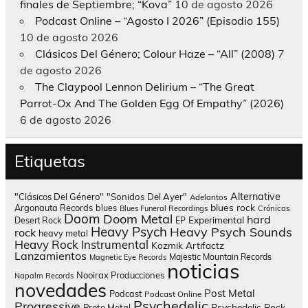
finales de Septiembre; “Kova”
10 de agosto 2026
Podcast Online – “Agosto I 2026” (Episodio 155)
10 de agosto 2026
Clásicos Del Género; Colour Haze – “All” (2008)
7
de agosto 2026
The Claypool Lennon Delirium – “The Great
Parrot-Ox And The Golden Egg Of Empathy” (2026)
6 de agosto 2026
Etiquetas
Alternative
"Clásicos Del Género"
"Sonidos Del Ayer"
Adelantos
blues rock
Argonauta Records
blues
Blues Funeral Recordings
Crónicas
Doom
Doom Metal
hard
Experimental
Desert Rock
EP
Heavy Psych
Heavy Psych Sounds
rock
heavy metal
Heavy Rock
Instrumental
Kozmik Artifactz
Lanzamientos
Majestic Mountain Records
Magnetic Eye Records
noticias
Nooirax Producciones
Napalm Records
novedades
Post Metal
Podcast
Podcast Online
Psychedelic
Progressive
Psychedelic Rock
Proto Metal