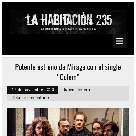
Saltar
al
contenido
La Habitación 235
Psychedelic, Stoner, Doom, Sludge, Fuzz, Space, Drone
Potente estreno de Mirage con el single
“Golem”
17 de noviembre 2020
Rubén Herrera
Deja un comentario