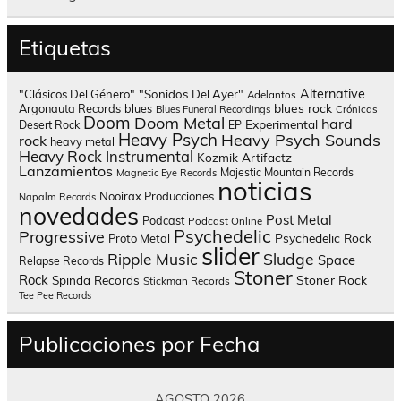
Etiquetas
Alternative
"Clásicos Del Género"
"Sonidos Del Ayer"
Adelantos
blues rock
Argonauta Records
blues
Blues Funeral Recordings
Crónicas
Doom
Doom Metal
hard
Experimental
Desert Rock
EP
Heavy Psych
Heavy Psych Sounds
rock
heavy metal
Heavy Rock
Instrumental
Kozmik Artifactz
Lanzamientos
Majestic Mountain Records
Magnetic Eye Records
noticias
Nooirax Producciones
Napalm Records
novedades
Post Metal
Podcast
Podcast Online
Psychedelic
Progressive
Psychedelic Rock
Proto Metal
slider
Sludge
Ripple Music
Space
Relapse Records
Stoner
Rock
Spinda Records
Stoner Rock
Stickman Records
Tee Pee Records
Publicaciones por Fecha
AGOSTO 2026