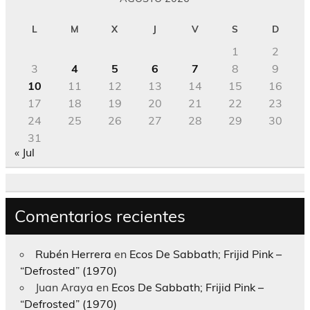
L
M
X
J
V
S
D
1
2
3
4
5
6
7
8
9
10
11
12
13
14
15
16
17
18
19
20
21
22
23
24
25
26
27
28
29
30
31
« Jul
Comentarios recientes
Rubén Herrera
en
Ecos De Sabbath; Frijid Pink –
“Defrosted” (1970)
Juan Araya
en
Ecos De Sabbath; Frijid Pink –
“Defrosted” (1970)