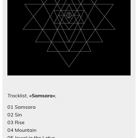
Tracklist
,
«Samsara»
;
01 Samsara
02 Sin
03 Rise
04 Mountain
05 Jewel in the Lotus