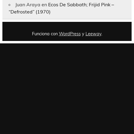
Juan Araya
en
Ecos De Sabbath; Frijid Pink –
“Defrosted” (1970)
Funciona con
WordPress
y
Leeway
.