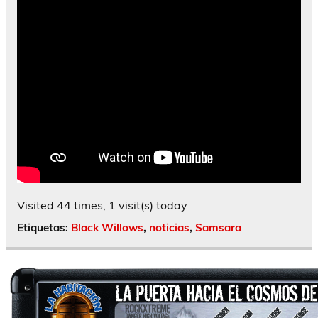
Visited 44 times, 1 visit(s) today
Etiquetas:
Black Willows
,
noticias
,
Samsara