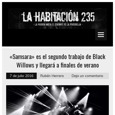
Saltar
al
contenido
La Habitación 235
Psychedelic, Stoner, Doom, Sludge, Fuzz, Space, Drone
«Samsara» es el segundo trabajo de Black
Willows y llegará a finales de verano
7 de julio 2016
Rubén Herrera
Deja un comentario