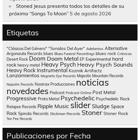
Stoned Jesus presenta todos los detalles de su
próximo “Songs To Moon”
5 de agosto 2026
Etiquetas
Alternative
"Clásicos Del Género"
"Sonidos Del Ayer"
Adelantos
blues rock
Argonauta Records
blues
Blues Funeral Recordings
Crónicas
Doom
Doom Metal
hard
Experimental
Desert Rock
EP
Heavy Psych
Heavy Psych Sounds
rock
heavy metal
Heavy Rock
Instrumental
Kozmik Artifactz
Lanzamientos
Majestic Mountain Records
Magnetic Eye Records
noticias
Nooirax Producciones
Napalm Records
novedades
Post Metal
Podcast
Podcast Online
Psychedelic
Progressive
Psychedelic Rock
Proto Metal
slider
Sludge
Ripple Music
Space
Relapse Records
Stoner
Rock
Spinda Records
Stoner Rock
Stickman Records
Tee Pee Records
Publicaciones por Fecha