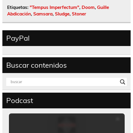
Etiquetas:
"Tempus Imperfectum"
,
Doom
,
Guille
Abdicación
,
Samsara
,
Sludge
,
Stoner
PayPal
Buscar contenidos
Podcast