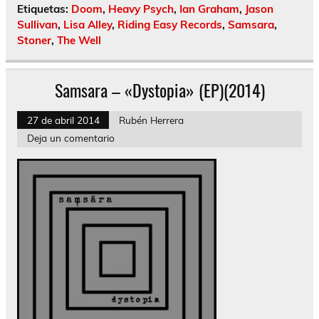
Etiquetas:
Doom
,
Heavy Psych
,
Ian Graham
,
Jason
Sullivan
,
Lisa Alley
,
Riding Easy Records
,
Samsara
,
Stoner
,
The Well
Samsara – «Dystopia» (EP)(2014)
27 de abril 2014
Rubén Herrera
Deja un comentario