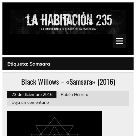
Saltar
al
contenido
La Habitación 235
Psychedelic, Stoner, Doom, Sludge, Fuzz, Space, Drone
Etiqueta:
Samsara
Black Willows – «Samsara» (2016)
23 de diciembre 2016
Rubén Herrera
Deja un comentario