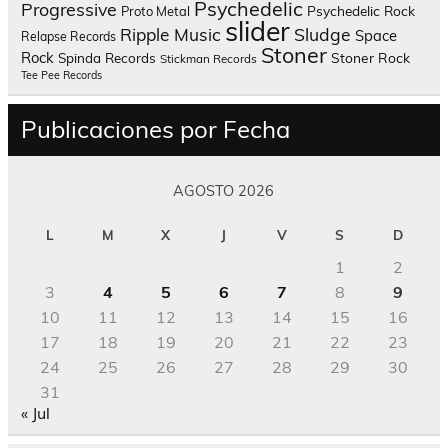
Psychedelic
Progressive
Psychedelic Rock
Proto Metal
slider
Sludge
Ripple Music
Space
Relapse Records
Stoner
Rock
Spinda Records
Stoner Rock
Stickman Records
Tee Pee Records
Publicaciones por Fecha
AGOSTO 2026
L
M
X
J
V
S
D
1
2
3
4
5
6
7
8
9
10
11
12
13
14
15
16
17
18
19
20
21
22
23
24
25
26
27
28
29
30
31
« Jul