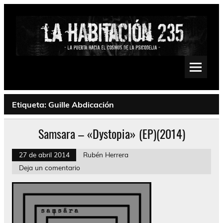
Saltar
al
contenido
La Habitación 235
Psychedelic, Stoner, Doom, Sludge, Fuzz, Space, Drone
Etiqueta:
Guille Abdicación
Samsara – «Dystopia» (EP)(2014)
27 de abril 2014
Rubén Herrera
Deja un comentario