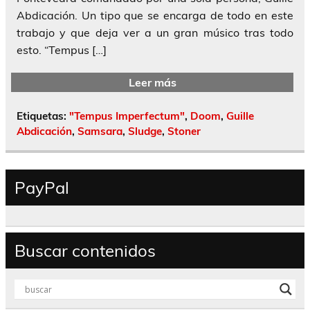
Abdicación. Un tipo que se encarga de todo en este
trabajo y que deja ver a un gran músico tras todo
esto. “Tempus […]
Leer más
Etiquetas:
"Tempus Imperfectum"
,
Doom
,
Guille
Abdicación
,
Samsara
,
Sludge
,
Stoner
PayPal
Buscar contenidos