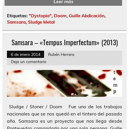
Leer más
Etiquetas:
"Dystopia"
,
Doom
,
Guille Abdicación
,
Samsara
,
Sludge Metal
Samsara – «Tempus Imperfectum» (2013)
6 de enero 2014
Rubén Herrera
Deja un comentario
Sludge / Stoner / Doom Fue uno de los trabajos
nacionales que se nos quedó en el tintero del pasado
año. Samsara es un proyecto que nos llega desde
Pontevedra comandado por una sola persona, Guille