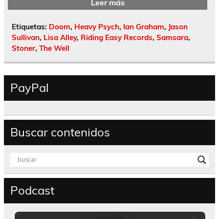
Leer más
Etiquetas:
Doom
,
Heavy Psych
,
Ian Graham
,
Jason
Sullivan
,
Lisa Alley
,
Riding Easy Records
,
Samsara
,
Stoner
,
The Well
PayPal
Buscar contenidos
Podcast