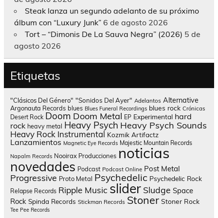
Steak lanza un segundo adelanto de su próximo
álbum con “Luxury Junk”
6 de agosto 2026
Tort – “Dimonis De La Sauva Negra” (2026)
5 de
agosto 2026
Etiquetas
Alternative
"Clásicos Del Género"
"Sonidos Del Ayer"
Adelantos
blues rock
Argonauta Records
blues
Blues Funeral Recordings
Crónicas
Doom
Doom Metal
hard
Experimental
Desert Rock
EP
Heavy Psych
Heavy Psych Sounds
rock
heavy metal
Heavy Rock
Instrumental
Kozmik Artifactz
Lanzamientos
Majestic Mountain Records
Magnetic Eye Records
noticias
Nooirax Producciones
Napalm Records
novedades
Post Metal
Podcast
Podcast Online
Psychedelic
Progressive
Psychedelic Rock
Proto Metal
slider
Sludge
Ripple Music
Space
Relapse Records
Stoner
Rock
Spinda Records
Stoner Rock
Stickman Records
Tee Pee Records