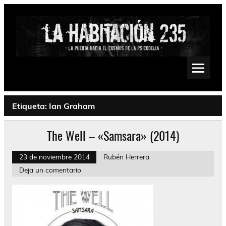
Saltar
al
contenido
La Habitación 235
Psychedelic, Stoner, Doom, Sludge, Fuzz, Space, Drone
Etiqueta:
Ian Graham
The Well – «Samsara» (2014)
23 de noviembre 2014
Rubén Herrera
Deja un comentario