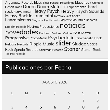
blues rock
Argonauta Records
blues
Blues Funeral Recordings
Crónicas
Doom
Doom Metal
hard
Experimental
Desert Rock
EP
Heavy Psych
Heavy Psych Sounds
rock
heavy metal
Heavy Rock
Instrumental
Kozmik Artifactz
Lanzamientos
Majestic Mountain Records
Magnetic Eye Records
noticias
Nooirax Producciones
Napalm Records
novedades
Post Metal
Podcast
Podcast Online
Psychedelic
Progressive
Psychedelic Rock
Proto Metal
slider
Sludge
Ripple Music
Space
Relapse Records
Stoner
Rock
Spinda Records
Stoner Rock
Stickman Records
Tee Pee Records
Publicaciones por Fecha
AGOSTO 2026
L
M
X
J
V
S
D
1
2
3
4
5
6
7
8
9