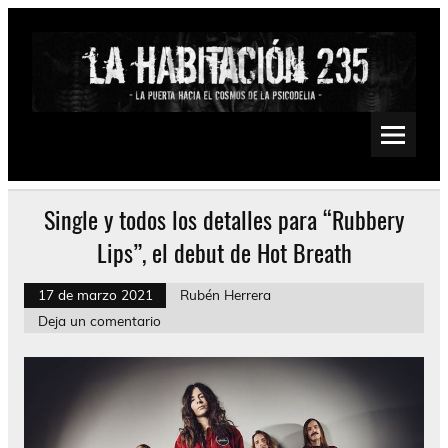
Saltar
al
contenido
La Habitación 235
Psychedelic, Stoner, Doom, Sludge, Fuzz, Space, Drone
Single y todos los detalles para “Rubbery
Lips”, el debut de Hot Breath
17 de marzo 2021
Rubén Herrera
Deja un comentario