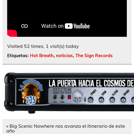
Visited 52 times, 1 visit(s) today
Etiquetas:
Hot Breath
,
noticias
,
The Sign Records
Navegación
« Big Scenic Nowhere nos avanza el itinerario de este
de
año