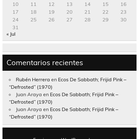
10
11
12
13
14
15
16
17
18
19
20
21
22
23
24
25
26
27
28
29
30
31
« Jul
Comentarios recientes
Rubén Herrera
en
Ecos De Sabbath; Frijid Pink –
“Defrosted” (1970)
Juan Araya
en
Ecos De Sabbath; Frijid Pink –
“Defrosted” (1970)
Juan Araya
en
Ecos De Sabbath; Frijid Pink –
“Defrosted” (1970)