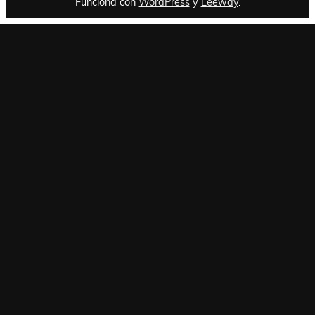
Funciona con
WordPress
y
Leeway
.