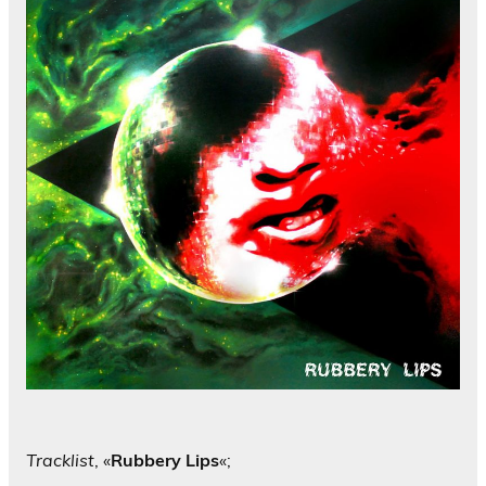
Tracklist
, «
Rubbery Lips
«;