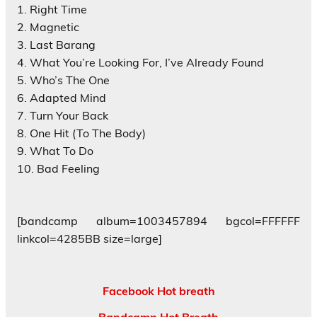
1. Right Time
2. Magnetic
3. Last Barang
4. What You’re Looking For, I’ve Already Found
5. Who’s The One
6. Adapted Mind
7. Turn Your Back
8. One Hit (To The Body)
9. What To Do
10. Bad Feeling
[bandcamp album=1003457894 bgcol=FFFFFF
linkcol=4285BB size=large]
Facebook Hot breath