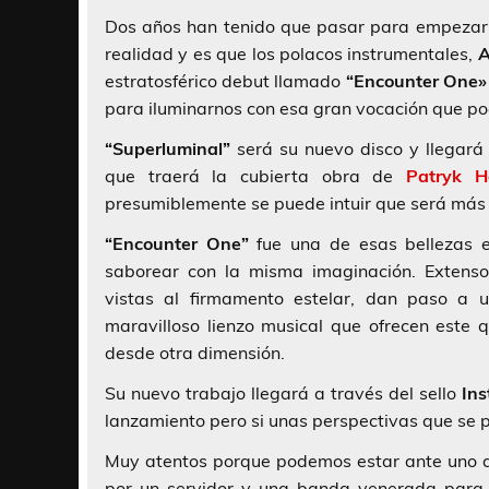
Dos años han tenido que pasar para empezar 
realidad y es que los polacos instrumentales,
A
estratosférico debut llamado
“Encounter One
para iluminarnos con esa gran vocación que p
“Superluminal”
será su nuevo disco y llegar
que traerá la cubierta obra de
Patryk Ha
presumiblemente se puede intuir que será más 
“Encounter One”
fue una de esas bellezas e
saborear con la misma imaginación. Extensos
vistas al firmamento estelar, dan paso a 
maravilloso lienzo musical que ofrecen este q
desde otra dimensión.
Su nuevo trabajo llegará a través del sello
Ins
lanzamiento pero si unas perspectivas que se p
Muy atentos porque podemos estar ante uno d
por un servidor y una banda venerada para