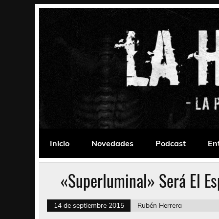
Saltar
al
contenido
La Habitación 235
Psychedelic, Stoner, Doom, Sludge, Fuzz, Space,
Inicio
Novedades
Podcast
En
«Superluminal» Será El E
14 de septiembre 2015
Rubén Herrera