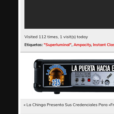
Visited 112 times, 1 visit(s) today
Etiquetas:
"Superluminal"
,
Ampacity
,
Instant Cla
Navegación
« La Chinga Presenta Sus Credenciales Para «F
de
entradas