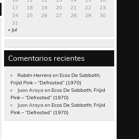
17
18
19
20
21
22
23
24
25
26
27
28
29
30
31
« Jul
Comentarios recientes
Rubén Herrera
en
Ecos De Sabbath;
Frijid Pink – “Defrosted” (1970)
Juan Araya
en
Ecos De Sabbath; Frijid
Pink – “Defrosted” (1970)
Juan Araya
en
Ecos De Sabbath; Frijid
Pink – “Defrosted” (1970)