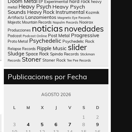
Doom Metal
hard rock
Experimental
heavy
EP
Heavy Psych
Heavy Psych
metal
Sounds
Heavy Rock
Instrumental
Kozmik
Lanzamientos
Artifactz
Magnetic Eye Records
Nooirax
Majestic Mountain Records
Napalm Records
noticias
novedades
Producciones
Progressive
Post Metal
Podcast
Podcast Online
Psychedelic
Psychedelic Rock
Proto Metal
slider
Ripple Music
Relapse Records
Sludge
Space Rock
Spinda Records
Stickman
Stoner
Stoner Rock
Records
Tee Pee Records
Publicaciones por Fecha
AGOSTO 2026
L
M
X
J
V
S
D
1
2
3
4
5
6
7
8
9
10
11
12
13
14
15
16