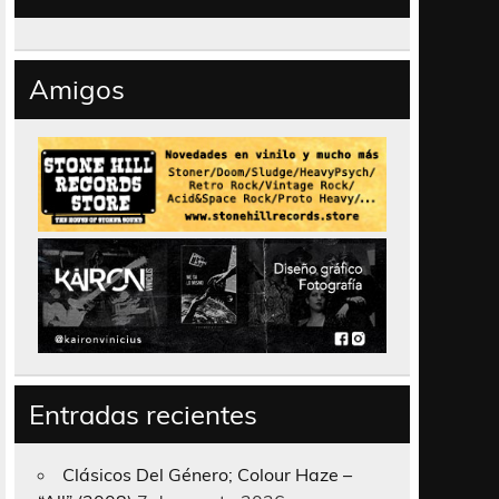
Amigos
Entradas recientes
Clásicos Del Género; Colour Haze –