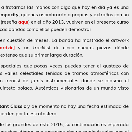
a frotarnos las manos con algo que hoy en día ya es una
mpacity
, quienes asombrarán a propios y extraños con un
»
(reseña
aquí
) en el año 2013, vuelven en el presente curso
ocas bandas como ellos pueden demostrar.
á en cuestión de meses. La banda ha mostrado el
artwork
rdziej
y un
tracklist
de cinco nuevas piezas dónde
extenso que su primer larga duración.
spaciales que pocas veces puedes tener el gustazo de
 valles celestiales teñidas de tramos atmosféricos con
un frenesí de
jam’s
instrumentales donde se plasma el
uinteto polaco. Auténticos visionarios de un mundo visto
tant Classic
y de momento no hay una fecha estimada de
ierden por la estratosfera.
e los grandes de este 2015, su continuación es esperada
 muchos dónde sus extensos shows audiovisuales por el