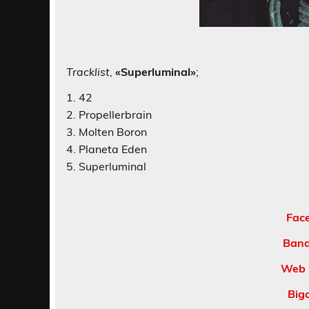
Tracklist
,
«Superluminal»
;
1. 42
2. Propellerbrain
3. Molten Boron
4. Planeta Eden
5. Superluminal
Fac
Ban
Web 
Big