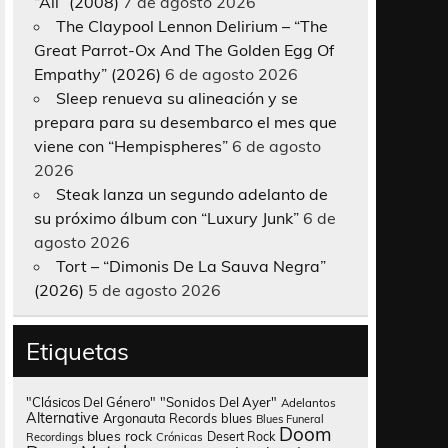
“All” (2008)
7 de agosto 2026
The Claypool Lennon Delirium – “The
Great Parrot-Ox And The Golden Egg Of
Empathy” (2026)
6 de agosto 2026
Sleep renueva su alineación y se
prepara para su desembarco el mes que
viene con “Hempispheres”
6 de agosto
2026
Steak lanza un segundo adelanto de
su próximo álbum con “Luxury Junk”
6 de
agosto 2026
Tort – “Dimonis De La Sauva Negra”
(2026)
5 de agosto 2026
Etiquetas
"Clásicos Del Género"
"Sonidos Del Ayer"
Adelantos
Alternative
Argonauta Records
blues
Blues Funeral
Doom
blues rock
Desert Rock
Recordings
Crónicas