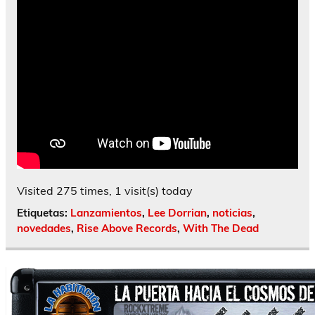
Visited 275 times, 1 visit(s) today
Etiquetas:
Lanzamientos
,
Lee Dorrian
,
noticias
,
novedades
,
Rise Above Records
,
With The Dead