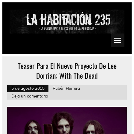
Saltar
al
contenido
La Habitación 235
Psychedelic, Stoner, Doom, Sludge, Fuzz, Space, Drone
Teaser Para El Nuevo Proyecto De Lee
Dorrian; With The Dead
5 de agosto 2015
Rubén Herrera
Deja un comentario