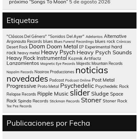
próximo “Songs To Moon”
5 de agosto 2026
Etiquetas
Alternative
"Clásicos Del Género"
"Sonidos Del Ayer"
Adelantos
blues rock
Argonauta Records
blues
Blues Funeral Recordings
Crónicas
Doom
Doom Metal
hard
Experimental
Desert Rock
EP
Heavy Psych
Heavy Psych Sounds
rock
heavy metal
Heavy Rock
Instrumental
Kozmik Artifactz
Lanzamientos
Majestic Mountain Records
Magnetic Eye Records
noticias
Nooirax Producciones
Napalm Records
novedades
Post Metal
Podcast
Podcast Online
Psychedelic
Progressive
Psychedelic Rock
Proto Metal
slider
Sludge
Ripple Music
Space
Relapse Records
Stoner
Rock
Spinda Records
Stoner Rock
Stickman Records
Tee Pee Records
Publicaciones por Fecha