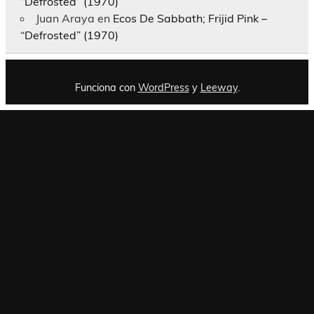
“Defrosted” (1970)
Juan Araya
en
Ecos De Sabbath; Frijid Pink –
“Defrosted” (1970)
Funciona con
WordPress
y
Leeway
.