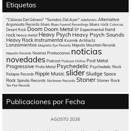
Etiquetas
Alternative
"Clásicos Del Género"
"Sonidos Del Ayer"
Adelantos
blues rock
Argonauta Records
blues
Blues Funeral Recordings
Crónicas
Doom
Doom Metal
hard
Experimental
Desert Rock
EP
Heavy Psych
Heavy Psych Sounds
rock
heavy metal
Heavy Rock
Instrumental
Kozmik Artifactz
Lanzamientos
Majestic Mountain Records
Magnetic Eye Records
noticias
Nooirax Producciones
Napalm Records
novedades
Post Metal
Podcast
Podcast Online
Psychedelic
Progressive
Psychedelic Rock
Proto Metal
slider
Sludge
Ripple Music
Space
Relapse Records
Stoner
Rock
Spinda Records
Stoner Rock
Stickman Records
Tee Pee Records
Publicaciones por Fecha
AGOSTO 2026