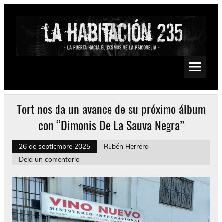
Saltar
al
contenido
La Habitación 235
Psychedelic, Stoner, Doom, Sludge, Fuzz, Space, Drone
Tort nos da un avance de su próximo álbum
con “Dimonis De La Sauva Negra”
26 de septiembre 2025
Rubén Herrera
Deja un comentario