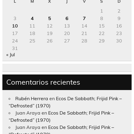
L
M
X
J
V
S
D
1
2
3
4
5
6
7
8
9
10
11
12
13
14
15
16
17
18
19
20
21
22
23
24
25
26
27
28
29
30
31
« Jul
Comentarios recientes
Rubén Herrera
en
Ecos De Sabbath; Frijid Pink –
“Defrosted” (1970)
Juan Araya
en
Ecos De Sabbath; Frijid Pink –
“Defrosted” (1970)
Juan Araya
en
Ecos De Sabbath; Frijid Pink –