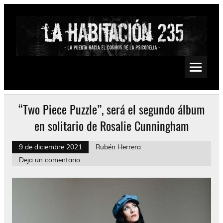
Saltar
al
contenido
La Habitación 235
Psychedelic, Stoner, Doom, Sludge, Fuzz, Space, Drone
“Two Piece Puzzle”, será el segundo álbum
en solitario de Rosalie Cunningham
9 de diciembre 2021
Rubén Herrera
Deja un comentario