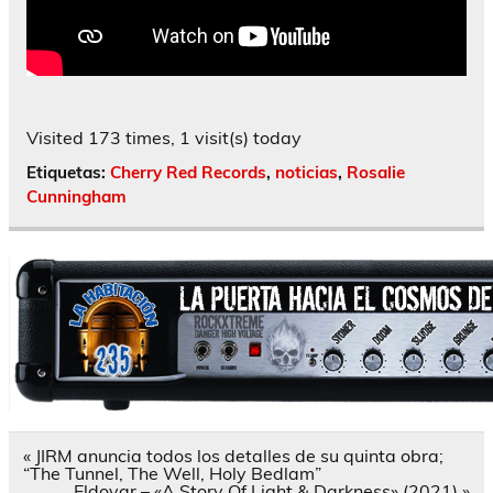
Visited 173 times, 1 visit(s) today
Etiquetas:
Cherry Red Records
,
noticias
,
Rosalie
Cunningham
Navegación
« JIRM anuncia todos los detalles de su quinta obra;
de
“The Tunnel, The Well, Holy Bedlam”
entradas
Eldovar – «A Story Of Light & Darkness» (2021) »