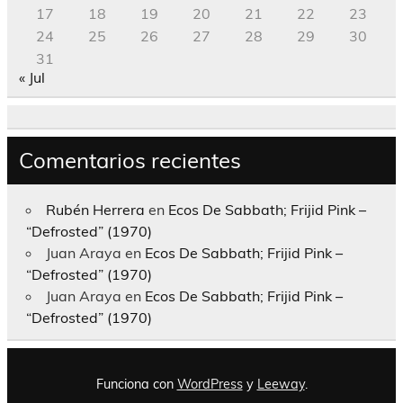
17
18
19
20
21
22
23
24
25
26
27
28
29
30
31
« Jul
Comentarios recientes
Rubén Herrera
en
Ecos De Sabbath; Frijid Pink –
“Defrosted” (1970)
Juan Araya
en
Ecos De Sabbath; Frijid Pink –
“Defrosted” (1970)
Juan Araya
en
Ecos De Sabbath; Frijid Pink –
“Defrosted” (1970)
Funciona con
WordPress
y
Leeway
.