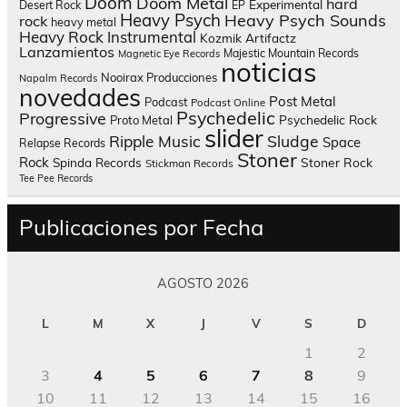
Doom
Doom Metal
hard
Experimental
Desert Rock
EP
Heavy Psych
Heavy Psych Sounds
rock
heavy metal
Heavy Rock
Instrumental
Kozmik Artifactz
Lanzamientos
Majestic Mountain Records
Magnetic Eye Records
noticias
Nooirax Producciones
Napalm Records
novedades
Post Metal
Podcast
Podcast Online
Psychedelic
Progressive
Psychedelic Rock
Proto Metal
slider
Sludge
Ripple Music
Space
Relapse Records
Stoner
Rock
Spinda Records
Stoner Rock
Stickman Records
Tee Pee Records
Publicaciones por Fecha
AGOSTO 2026
L
M
X
J
V
S
D
1
2
3
4
5
6
7
8
9
10
11
12
13
14
15
16