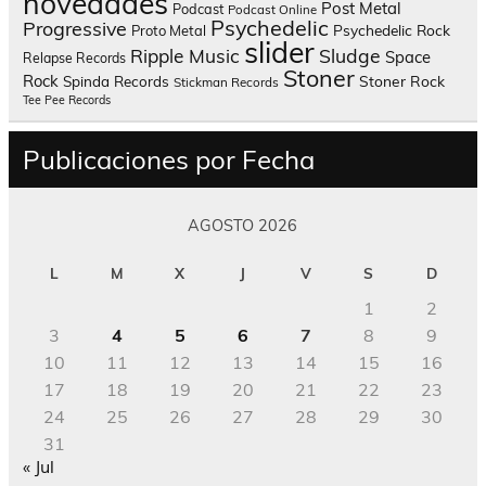
novedades
Post Metal
Podcast
Podcast Online
Psychedelic
Progressive
Psychedelic Rock
Proto Metal
slider
Sludge
Ripple Music
Space
Relapse Records
Stoner
Rock
Spinda Records
Stoner Rock
Stickman Records
Tee Pee Records
Publicaciones por Fecha
AGOSTO 2026
L
M
X
J
V
S
D
1
2
3
4
5
6
7
8
9
10
11
12
13
14
15
16
17
18
19
20
21
22
23
24
25
26
27
28
29
30
31
« Jul