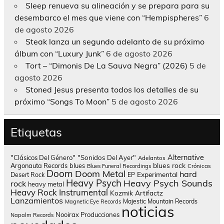
Sleep renueva su alineación y se prepara para su
desembarco el mes que viene con “Hempispheres”
6
de agosto 2026
Steak lanza un segundo adelanto de su próximo
álbum con “Luxury Junk”
6 de agosto 2026
Tort – “Dimonis De La Sauva Negra” (2026)
5 de
agosto 2026
Stoned Jesus presenta todos los detalles de su
próximo “Songs To Moon”
5 de agosto 2026
Etiquetas
Alternative
"Clásicos Del Género"
"Sonidos Del Ayer"
Adelantos
blues rock
Argonauta Records
blues
Blues Funeral Recordings
Crónicas
Doom
Doom Metal
hard
Experimental
Desert Rock
EP
Heavy Psych
Heavy Psych Sounds
rock
heavy metal
Heavy Rock
Instrumental
Kozmik Artifactz
Lanzamientos
Majestic Mountain Records
Magnetic Eye Records
noticias
Nooirax Producciones
Napalm Records