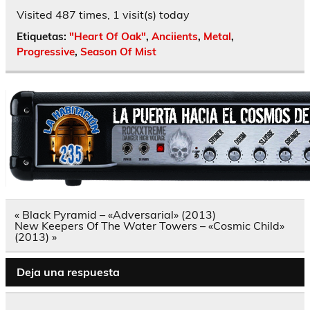
Visited 487 times, 1 visit(s) today
Etiquetas:
"Heart Of Oak"
,
Anciients
,
Metal
,
Progressive
,
Season Of Mist
Navegación
« Black Pyramid – «Adversarial» (2013)
de
New Keepers Of The Water Towers – «Cosmic Child»
entradas
(2013) »
Deja una respuesta