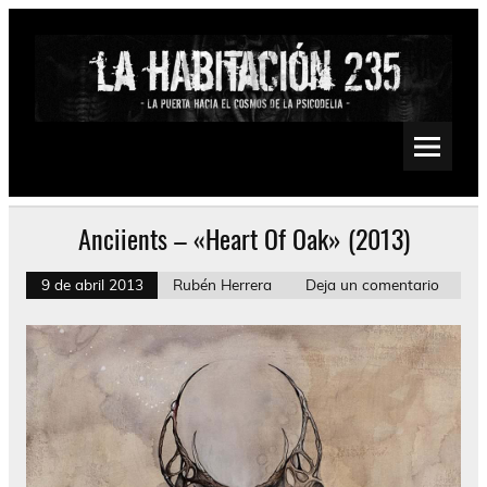
Saltar
al
contenido
La Habitación 235
Psychedelic, Stoner, Doom, Sludge, Fuzz, Space, Drone
Anciients – «Heart Of Oak» (2013)
9 de abril 2013
Rubén Herrera
Deja un comentario