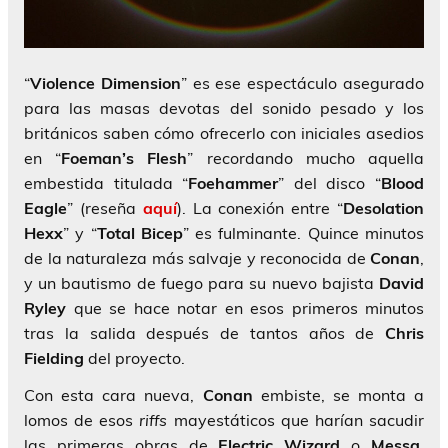
“
Violence Dimension
” es ese espectáculo asegurado
para las masas devotas del sonido pesado y los
británicos saben cómo ofrecerlo con iniciales asedios
en “
Foeman’s Flesh
” recordando mucho aquella
embestida titulada “
Foehammer
” del disco “
Blood
Eagle
” (reseña
aquí
). La conexión entre “
Desolation
Hexx
” y “
Total Bicep
” es fulminante. Quince minutos
de la naturaleza más salvaje y reconocida de
Conan
,
y un bautismo de fuego para su nuevo bajista
David
Ryley
que se hace notar en esos primeros minutos
tras la salida después de tantos años de
Chris
Fielding
del proyecto.
Con esta cara nueva,
Conan
embiste, se monta a
lomos de esos
riffs
mayestáticos que harían sacudir
las primeras obras de
Electric Wizard
o
Messa
.