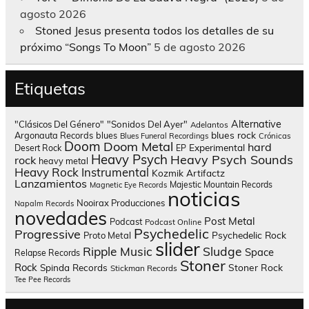
agosto 2026
Stoned Jesus presenta todos los detalles de su
próximo “Songs To Moon”
5 de agosto 2026
Etiquetas
Alternative
"Clásicos Del Género"
"Sonidos Del Ayer"
Adelantos
blues rock
Argonauta Records
blues
Blues Funeral Recordings
Crónicas
Doom
Doom Metal
hard
Experimental
Desert Rock
EP
Heavy Psych
Heavy Psych Sounds
rock
heavy metal
Heavy Rock
Instrumental
Kozmik Artifactz
Lanzamientos
Majestic Mountain Records
Magnetic Eye Records
noticias
Nooirax Producciones
Napalm Records
novedades
Post Metal
Podcast
Podcast Online
Psychedelic
Progressive
Psychedelic Rock
Proto Metal
slider
Sludge
Ripple Music
Space
Relapse Records
Stoner
Rock
Spinda Records
Stoner Rock
Stickman Records
Tee Pee Records