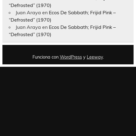
“Defrosted” (1970)
Juan Araya
en
Ecos De Sabbath; Frijid Pink –
“Defrosted” (1970)
Juan Araya
en
Ecos De Sabbath; Frijid Pink –
“Defrosted” (1970)
Funciona con
WordPress
y
Leeway
.