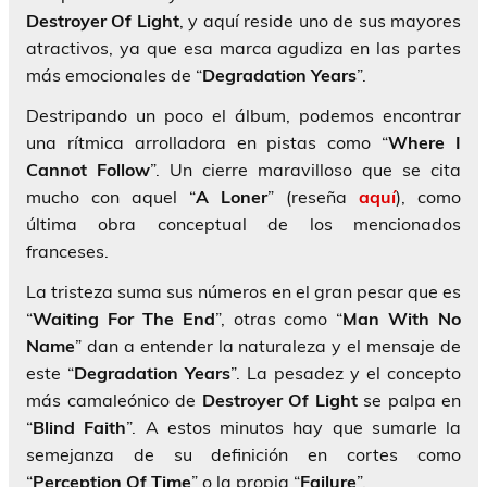
Destroyer Of Light
, y aquí reside uno de sus mayores
atractivos, ya que esa marca agudiza en las partes
más emocionales de “
Degradation Years
”.
Destripando un poco el álbum, podemos encontrar
una rítmica arrolladora en pistas como “
Where I
Cannot Follow
”. Un cierre maravilloso que se cita
mucho con aquel “
A Loner
” (reseña
aquí
), como
última obra conceptual de los mencionados
franceses.
La tristeza suma sus números en el gran pesar que es
“
Waiting For The End
”, otras como “
Man
With No
Name
” dan a entender la naturaleza y el mensaje de
este “
Degradation Years
”. La pesadez y el concepto
más camaleónico de
Destroyer Of Light
se palpa en
“
Blind Faith
”. A estos minutos hay que sumarle la
semejanza de su definición en cortes como
“
Perception Of
Time
” o la propia “
Failure
”.