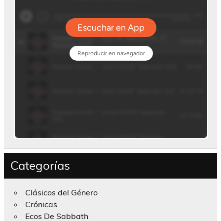
Categorías
Clásicos del Género
Crónicas
Ecos De Sabbath