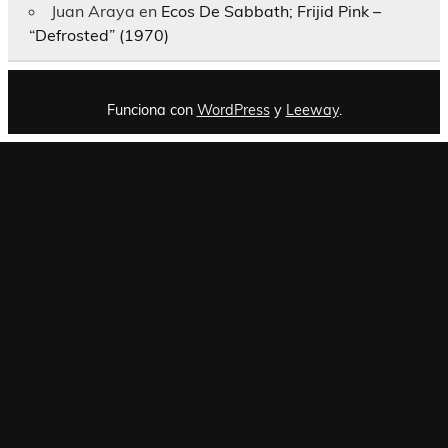
Juan Araya
en
Ecos De Sabbath; Frijid Pink –
“Defrosted” (1970)
Funciona con
WordPress
y
Leeway
.