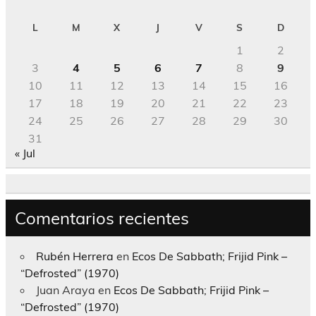
L
M
X
J
V
S
D
1
2
3
4
5
6
7
8
9
10
11
12
13
14
15
16
17
18
19
20
21
22
23
24
25
26
27
28
29
30
31
« Jul
Comentarios recientes
Rubén Herrera
en
Ecos De Sabbath; Frijid Pink –
“Defrosted” (1970)
Juan Araya
en
Ecos De Sabbath; Frijid Pink –
“Defrosted” (1970)