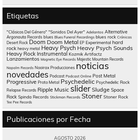
Etiquetas
Alternative
"Clásicos Del Género"
"Sonidos Del Ayer"
Adelantos
blues rock
Argonauta Records
blues
Blues Funeral Recordings
Crónicas
Doom
Doom Metal
hard
Experimental
Desert Rock
EP
Heavy Psych
Heavy Psych Sounds
rock
heavy metal
Heavy Rock
Instrumental
Kozmik Artifactz
Lanzamientos
Majestic Mountain Records
Magnetic Eye Records
noticias
Nooirax Producciones
Napalm Records
novedades
Post Metal
Podcast
Podcast Online
Psychedelic
Progressive
Psychedelic Rock
Proto Metal
slider
Sludge
Ripple Music
Space
Relapse Records
Stoner
Rock
Spinda Records
Stoner Rock
Stickman Records
Tee Pee Records
Publicaciones por Fecha
AGOSTO 2026