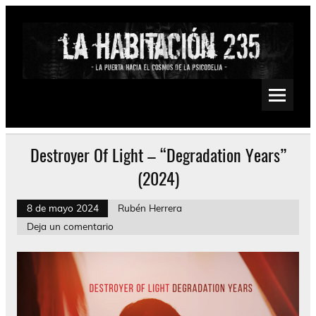
Saltar
al
contenido
La Habitación 235
Psychedelic, Stoner, Doom, Sludge, Fuzz, Space, Drone
Destroyer Of Light – “Degradation Years”
(2024)
8 de mayo 2024
Rubén Herrera
Deja un comentario