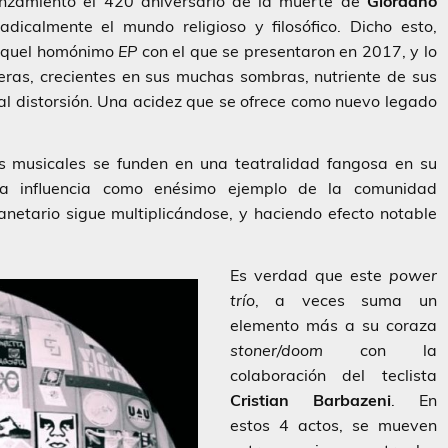
nzamiento el 420 aniversario de la muerte de
Giordano
adicalmente el mundo religioso y filosófico. Dicho esto,
 aquel homónimo
EP
con el que se presentaron en 2017, y lo
ras, crecientes en sus muchas sombras, nutriente de sus
l distorsión. Una acidez que se ofrece como nuevo legado
s musicales se funden en una teatralidad fangosa en su
a influencia como enésimo ejemplo de la comunidad
anetario sigue multiplicándose, y haciendo efecto notable
Es verdad que este
power
trío
, a veces suma un
elemento más a su coraza
stoner/doom
con la
colaboración del teclista
Cristian Barbazeni
. En
estos 4 actos, se mueven