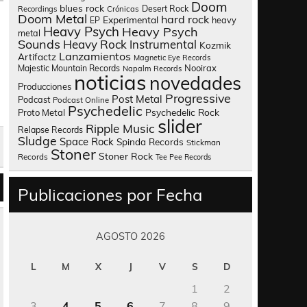
Doom
blues rock
Desert Rock
Recordings
Crónicas
Doom Metal
hard rock
Experimental
heavy
EP
Heavy Psych
Heavy Psych
metal
Sounds
Heavy Rock
Instrumental
Kozmik
Lanzamientos
Artifactz
Magnetic Eye Records
Nooirax
Majestic Mountain Records
Napalm Records
noticias
novedades
Producciones
Progressive
Post Metal
Podcast
Podcast Online
Psychedelic
Psychedelic Rock
Proto Metal
slider
Ripple Music
Relapse Records
Sludge
Space Rock
Spinda Records
Stickman
Stoner
Stoner Rock
Records
Tee Pee Records
Publicaciones por Fecha
AGOSTO 2026
L
M
X
J
V
S
D
1
2
3
4
5
6
7
8
9