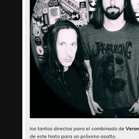
los tantos directos para el combinado de
Vero
de este hiato para un próximo asalto.