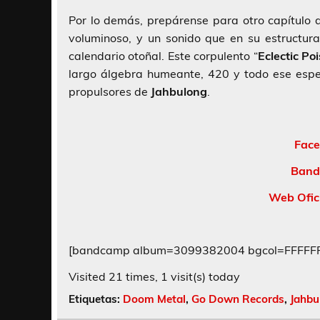
Por lo demás, prepárense para otro capítulo 
voluminoso, y un sonido que en su estructura
calendario otoñal. Este corpulento “
Eclectic Po
largo álgebra humeante, 420 y todo ese espe
propulsores de
Jahbulong
.
Face
Band
Web Ofic
[bandcamp album=3099382004 bgcol=FFFFFF l
Visited 21 times, 1 visit(s) today
Etiquetas:
Doom Metal
,
Go Down Records
,
Jahbu