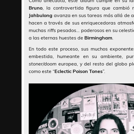
Como anécdota, este álbum cumple en su la
Bruno
, la controvertida figura que cambió r
Jahbulong
avanza en sus tareas más allá de
hacen a través de sus enriquecedoras atmosfe
muchas
riffs
pesados… poderosos en su celestia
a las eternas huestes de
Birmingham
.
En todo este proceso, sus muchos exponente
embestida, humeante en su ambiente, pur
stoner/doom
europea, y del resto del globo pl
como este “
Eclectic Poison Tones
”.