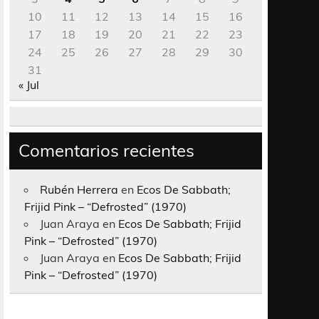
10
11
12
13
14
15
16
17
18
19
20
21
22
23
24
25
26
27
28
29
30
31
« Jul
Comentarios recientes
Rubén Herrera
en
Ecos De Sabbath;
Frijid Pink – “Defrosted” (1970)
Juan Araya
en
Ecos De Sabbath; Frijid
Pink – “Defrosted” (1970)
Juan Araya
en
Ecos De Sabbath; Frijid
Pink – “Defrosted” (1970)