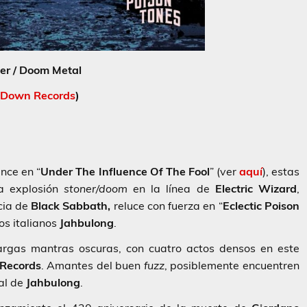
er / Doom Metal
 Down Records
)
nce en “
Under The Influence Of The Fool
” (ver
aquí
), estas
na explosión
stoner/doom
en la línea de
Electric Wizard
,
ncia de
Black Sabbath,
reluce con fuerza en “
Eclectic Poison
os italianos
Jahbulong
.
largas mantras oscuras, con cuatro actos densos en este
Records
. Amantes del buen
fuzz
, posiblemente encuentren
al de
Jahbulong
.