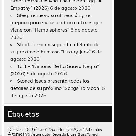
Great Parrot-Ox And The Golden Egg Of
Empathy” (2026)
6 de agosto 2026
Sleep renueva su alineación y se
prepara para su desembarco el mes que
viene con “Hempispheres”
6 de agosto
2026
Steak lanza un segundo adelanto de
su próximo álbum con “Luxury Junk”
6 de
agosto 2026
Tort – “Dimonis De La Sauva Negra”
(2026)
5 de agosto 2026
Stoned Jesus presenta todos los
detalles de su próximo “Songs To Moon”
5
de agosto 2026
Etiquetas
"Clásicos Del Género"
"Sonidos Del Ayer"
Adelantos
Alternative
Argonauta Records
blues
Blues Funeral