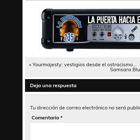
Navegación
« Yourmajesty; vestigios desde el ostracismo…
de
Samsara Blue
entradas
Deja una respuesta
Tu dirección de correo electrónico no será publ
Comentario
*