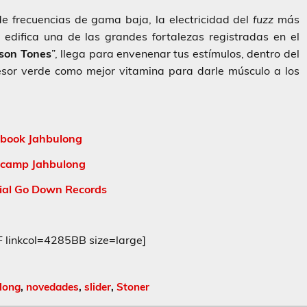
de frecuencias de gama baja, la electricidad del
fuzz
más
 edifica una de las grandes fortalezas registradas en el
ison Tones
”, llega para envenenar tus estímulos, dentro del
sor verde como mejor vitamina para darle músculo a los
book Jahbulong
camp Jahbulong
ial Go Down Records
inkcol=4285BB size=large]
long
,
novedades
,
slider
,
Stoner