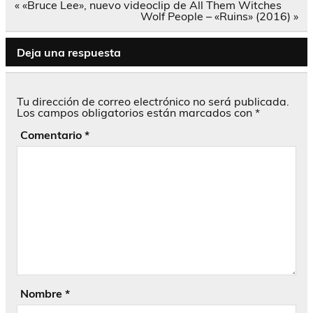
Navegación
« «Bruce Lee», nuevo videoclip de All Them Witches
de
Wolf People – «Ruins» (2016) »
entradas
Deja una respuesta
Tu dirección de correo electrónico no será publicada.
Los campos obligatorios están marcados con
*
Comentario
*
Nombre
*