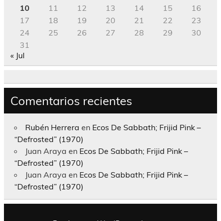
10
11
12
13
14
15
16
17
18
19
20
21
22
23
24
25
26
27
28
29
30
31
« Jul
Comentarios recientes
Rubén Herrera
en
Ecos De Sabbath; Frijid Pink –
“Defrosted” (1970)
Juan Araya
en
Ecos De Sabbath; Frijid Pink –
“Defrosted” (1970)
Juan Araya
en
Ecos De Sabbath; Frijid Pink –
“Defrosted” (1970)