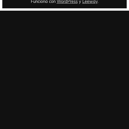
Funciona con
WordPress
y
Leeway
.