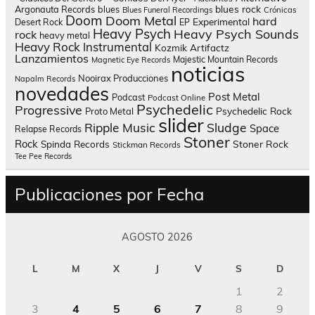
blues rock
Argonauta Records
blues
Blues Funeral Recordings
Crónicas
Doom
Doom Metal
hard
Experimental
Desert Rock
EP
Heavy Psych
Heavy Psych Sounds
rock
heavy metal
Heavy Rock
Instrumental
Kozmik Artifactz
Lanzamientos
Majestic Mountain Records
Magnetic Eye Records
noticias
Nooirax Producciones
Napalm Records
novedades
Post Metal
Podcast
Podcast Online
Psychedelic
Progressive
Psychedelic Rock
Proto Metal
slider
Sludge
Ripple Music
Space
Relapse Records
Stoner
Rock
Spinda Records
Stoner Rock
Stickman Records
Tee Pee Records
Publicaciones por Fecha
AGOSTO 2026
L
M
X
J
V
S
D
1
2
3
4
5
6
7
8
9