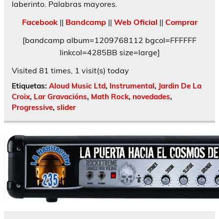
laberinto. Palabras mayores.
Facebook
||
Bandcamp
||
Web Oficial
||
Comprar
[bandcamp album=1209768112 bgcol=FFFFFF
linkcol=4285BB size=large]
Visited 81 times, 1 visit(s) today
Etiquetas:
Aloud Music Ltd
,
Instrumental
,
Jardin De La
Croix
,
Lar Gravacións
,
Math Rock
,
novedades
,
Progressive
,
slider