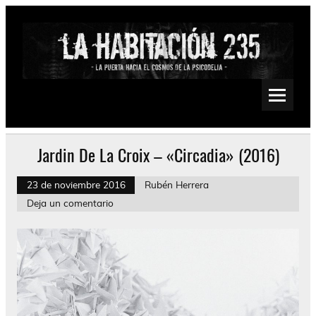
Saltar
al
contenido
La Habitación 235
Psychedelic, Stoner, Doom, Sludge, Fuzz, Space, Drone
Jardin De La Croix – «Circadia» (2016)
23 de noviembre 2016
Rubén Herrera
Deja un comentario