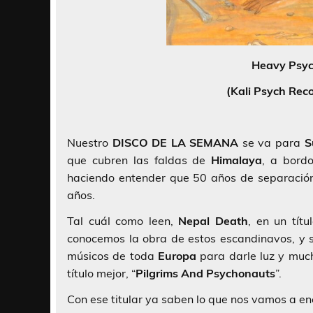
Heavy Psych
(Kali Psych Rec
Nuestro
DISCO DE LA SEMANA
se va para
S
que cubren las faldas de
Himalaya
, a bord
haciendo entender que 50 años de separación 
años.
Tal cuál como leen,
Nepal Death
, en un tít
conocemos la obra de estos escandinavos, y 
músicos de toda
Europa
para darle luz y much
título mejor, “
Pilgrims
And Psychonauts
”.
Con ese titular ya saben lo que nos vamos a enc