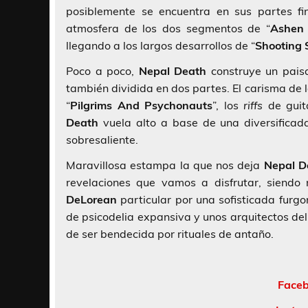
posiblemente se encuentra en sus partes fi
atmosfera de los dos segmentos de “
Ashen 
llegando a los largos desarrollos de “
Shooting 
Poco a poco,
Nepal Death
construye un paisa
también dividida en dos partes. El carisma de
“
Pilgrims And Psychonauts
”, los
riffs
de guita
Death
vuela alto a base de una diversificad
sobresaliente.
Maravillosa estampa la que nos deja
Nepal D
revelaciones que vamos a disfrutar, siend
DeLorean
particular por una sofisticada furg
de psicodelia expansiva y unos arquitectos de
de ser bendecida por rituales de antaño.
Faceb