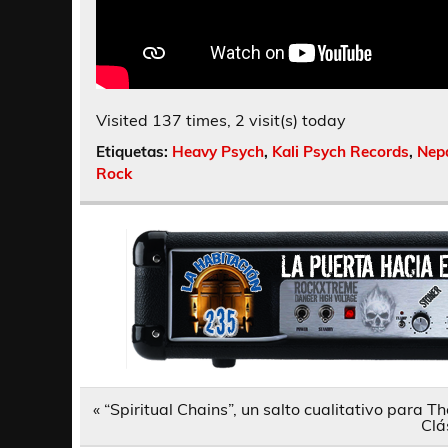
Visited 137 times, 2 visit(s) today
Etiquetas:
Heavy Psych
,
Kali Psych Records
,
Nep
Rock
Navegación
« “Spiritual Chains”, un salto cualitativo para T
de
Clá
entradas