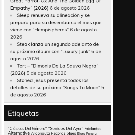
Great Parrot-Ox And The Golden Egg Of
Empathy” (2026)
6 de agosto 2026
Sleep renueva su alineación y se
prepara para su desembarco el mes que
viene con “Hempispheres”
6 de agosto
2026
Steak lanza un segundo adelanto de
su próximo álbum con “Luxury Junk”
6 de
agosto 2026
Tort – “Dimonis De La Sauva Negra”
(2026)
5 de agosto 2026
Stoned Jesus presenta todos los
detalles de su próximo “Songs To Moon”
5
de agosto 2026
Etiquetas
"Clásicos Del Género"
"Sonidos Del Ayer"
Adelantos
Alternative
Argonauta Records
blues
Blues Funeral