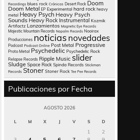
Doom
blues rock
Desert Rock
Recordings
Crónicas
Doom Metal
hard rock
Experimental
heavy
EP
Heavy Psych
Heavy Psych
metal
Sounds
Heavy Rock
Instrumental
Kozmik
Lanzamientos
Artifactz
Magnetic Eye Records
Nooirax
Majestic Mountain Records
Napalm Records
noticias
novedades
Producciones
Progressive
Post Metal
Podcast
Podcast Online
Psychedelic
Psychedelic Rock
Proto Metal
slider
Ripple Music
Relapse Records
Sludge
Space Rock
Spinda Records
Stickman
Stoner
Stoner Rock
Records
Tee Pee Records
Publicaciones por Fecha
AGOSTO 2026
L
M
X
J
V
S
D
1
2
3
4
5
6
7
8
9