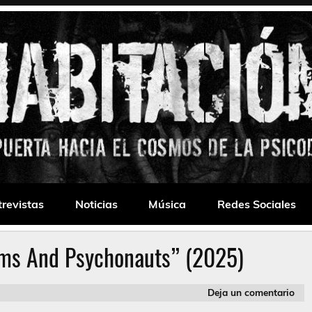
 Drone
trevistas
Noticias
Música
Redes Sociales
ims And Psychonauts” (2025)
Deja un comentario