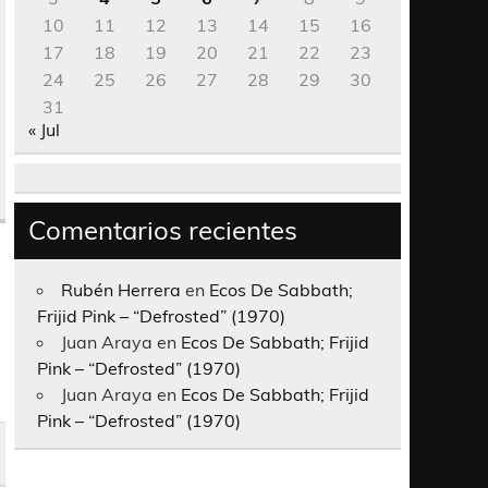
10
11
12
13
14
15
16
17
18
19
20
21
22
23
24
25
26
27
28
29
30
31
« Jul
Comentarios recientes
Rubén Herrera
en
Ecos De Sabbath;
Frijid Pink – “Defrosted” (1970)
Juan Araya
en
Ecos De Sabbath; Frijid
Pink – “Defrosted” (1970)
Juan Araya
en
Ecos De Sabbath; Frijid
Pink – “Defrosted” (1970)