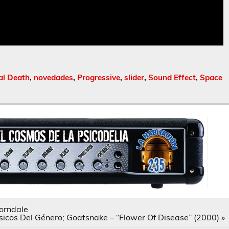
al Death
,
novedades
,
Progressive
,
slider
,
Sound Effect
,
Space
horndale
sicos Del Género; Goatsnake – “Flower Of Disease” (2000) »