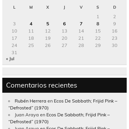
L
M
X
J
V
S
D
1
2
3
4
5
6
7
8
9
10
11
12
13
14
15
16
17
18
19
20
21
22
23
24
25
26
27
28
29
30
31
« Jul
Comentarios recientes
Rubén Herrera
en
Ecos De Sabbath; Frijid Pink –
“Defrosted” (1970)
Juan Araya
en
Ecos De Sabbath; Frijid Pink –
“Defrosted” (1970)
Juan Araya
en
Ecos De Sabbath; Frijid Pink –