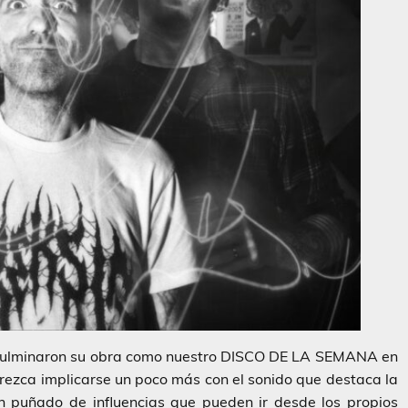
ulminaron su obra como nuestro DISCO DE LA SEMANA en
rezca implicarse un poco más con el sonido que destaca la
n puñado de influencias que pueden ir desde los propios