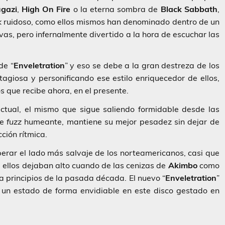
gazi
,
High On Fire
o la eterna sombra de
Black Sabbath
,
k
ruidoso, como ellos mismos han denominado dentro de un
vas, pero infernalmente divertido a la hora de escuchar las
de “
Enveletration
” y eso se debe a la gran destreza de los
agiosa y personificando ese estilo enriquecedor de ellos,
cos que recibe ahora, en el presente.
ctual, el mismo que sigue saliendo formidable desde las
de
fuzz
humeante, mantiene su mejor pesadez sin dejar de
cción rítmica.
erar el lado más salvaje de los norteamericanos, casi que
 ellos dejaban alto cuando de las cenizas de
Akimbo
como
a principios de la pasada década. El nuevo “
Enveletration
”
 un estado de forma envidiable en este disco gestado en