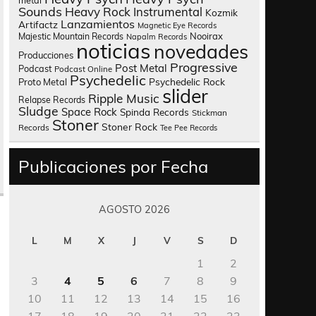
metal
Sounds
Heavy Rock
Instrumental
Kozmik
Lanzamientos
Artifactz
Magnetic Eye Records
Nooirax
Majestic Mountain Records
Napalm Records
noticias
novedades
Producciones
Progressive
Post Metal
Podcast
Podcast Online
Psychedelic
Psychedelic Rock
Proto Metal
slider
Ripple Music
Relapse Records
Sludge
Space Rock
Spinda Records
Stickman
Stoner
Stoner Rock
Records
Tee Pee Records
Publicaciones por Fecha
AGOSTO 2026
L
M
X
J
V
S
D
1
2
3
4
5
6
7
8
9
10
11
12
13
14
15
16