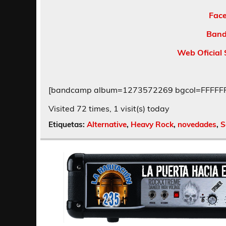
Fac
Band
Web Oficial 
[bandcamp album=1273572269 bgcol=FFFFFF l
Visited 72 times, 1 visit(s) today
Etiquetas:
Alternative
,
Heavy Rock
,
novedades
,
S