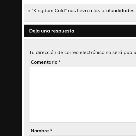
Navegación
« “Kingdom Cold” nos lleva a las profundidade
de
entradas
Deja una respuesta
Tu dirección de correo electrónico no será publ
Comentario
*
Nombre
*