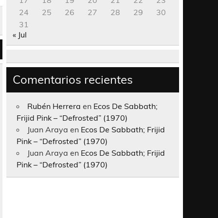
17
18
19
20
21
22
23
24
25
26
27
28
29
30
31
« Jul
Comentarios recientes
Rubén Herrera
en
Ecos De Sabbath;
Frijid Pink – “Defrosted” (1970)
Juan Araya
en
Ecos De Sabbath; Frijid
Pink – “Defrosted” (1970)
Juan Araya
en
Ecos De Sabbath; Frijid
Pink – “Defrosted” (1970)