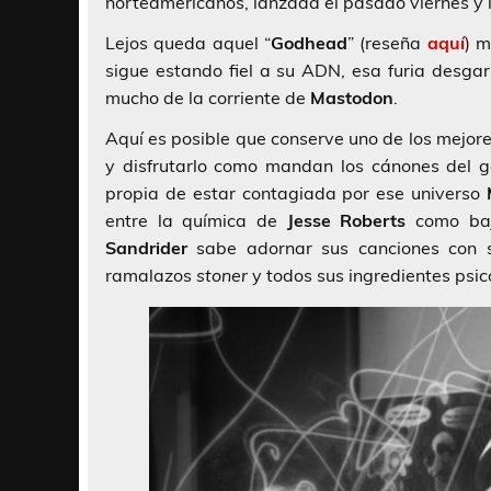
norteamericanos, lanzada el pasado viernes y l
Lejos queda aquel “
Godhead
” (reseña
aquí
) m
sigue estando fiel a su ADN, esa furia desgar
mucho de la corriente de
Mastodon
.
Aquí es posible que conserve uno de los mejore
y disfrutarlo como mandan los cánones del g
propia de estar contagiada por ese universo
entre la química de
Jesse Roberts
como baj
Sandrider
sabe adornar sus canciones con su
ramalazos
stoner
y todos sus ingredientes psic