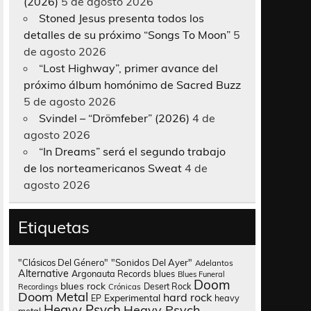
(2026)
5 de agosto 2026
Stoned Jesus presenta todos los
detalles de su próximo “Songs To Moon”
5
de agosto 2026
“Lost Highway”, primer avance del
próximo álbum homónimo de Sacred Buzz
5 de agosto 2026
Svindel – “Drömfeber” (2026)
4 de
agosto 2026
“In Dreams” será el segundo trabajo
de los norteamericanos Sweat
4 de
agosto 2026
Etiquetas
"Clásicos Del Género"
"Sonidos Del Ayer"
Adelantos
Alternative
Argonauta Records
blues
Blues Funeral
Doom
blues rock
Desert Rock
Recordings
Crónicas
Doom Metal
hard rock
Experimental
heavy
EP
Heavy Psych
Heavy Psych