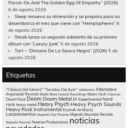
Parrot-Ox And The Golden Egg Of Empathy” (2026)
6 de agosto 2026
Sleep renueva su alineación y se prepara para su
desembarco el mes que viene con “Hempispheres”
6
de agosto 2026
Steak lanza un segundo adelanto de su próximo
álbum con “Luxury Junk”
6 de agosto 2026
Tort – “Dimonis De La Sauva Negra” (2026)
5 de
agosto 2026
Etiquetas
Alternative
"Clásicos Del Género"
"Sonidos Del Ayer"
Adelantos
blues rock
Argonauta Records
blues
Blues Funeral Recordings
Crónicas
Doom
Doom Metal
hard
Experimental
Desert Rock
EP
Heavy Psych
Heavy Psych Sounds
rock
heavy metal
Heavy Rock
Instrumental
Kozmik Artifactz
Lanzamientos
Majestic Mountain Records
Magnetic Eye Records
noticias
Nooirax Producciones
Napalm Records