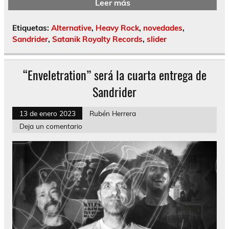
Leer más
Etiquetas:
Alternative
,
Heavy Rock
,
novedades
,
Sandrider
,
Satanik Royalty Records
,
slider
“Enveletration” será la cuarta entrega de
Sandrider
13 de enero 2023
Rubén Herrera
Deja un comentario