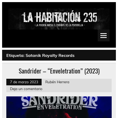
Saltar
al
contenido
La Habitación 235
Psychedelic, Stoner, Doom, Sludge, Fuzz, Space, Drone
Etiqueta:
Satanik Royalty Records
Sandrider – “Enveletration” (2023)
7 de marzo 2023
Rubén Herrera
Deja un comentario