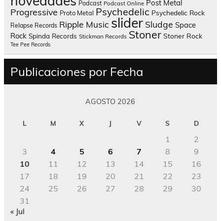
novedades
Post Metal
Podcast
Podcast Online
Psychedelic
Progressive
Psychedelic Rock
Proto Metal
slider
Sludge
Ripple Music
Space
Relapse Records
Stoner
Rock
Spinda Records
Stoner Rock
Stickman Records
Tee Pee Records
Publicaciones por Fecha
AGOSTO 2026
L
M
X
J
V
S
D
1
2
3
4
5
6
7
8
9
10
11
12
13
14
15
16
17
18
19
20
21
22
23
24
25
26
27
28
29
30
31
« Jul