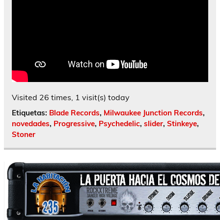
Visited 26 times, 1 visit(s) today
Etiquetas:
Blade Records
,
Milwaukee Junction Records
,
novedades
,
Progressive
,
Psychedelic
,
slider
,
Stinkeye
,
Stoner