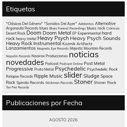
Etiquetas
Alternative
"Clásicos Del Género"
"Sonidos Del Ayer"
Adelantos
blues rock
Argonauta Records
blues
Blues Funeral Recordings
Crónicas
Doom
Doom Metal
hard
Experimental
Desert Rock
EP
Heavy Psych
Heavy Psych Sounds
rock
heavy metal
Heavy Rock
Instrumental
Kozmik Artifactz
Lanzamientos
Majestic Mountain Records
Magnetic Eye Records
noticias
Nooirax Producciones
Napalm Records
novedades
Post Metal
Podcast
Podcast Online
Psychedelic
Progressive
Psychedelic Rock
Proto Metal
slider
Sludge
Ripple Music
Space
Relapse Records
Stoner
Rock
Spinda Records
Stoner Rock
Stickman Records
Tee Pee Records
Publicaciones por Fecha
AGOSTO 2026