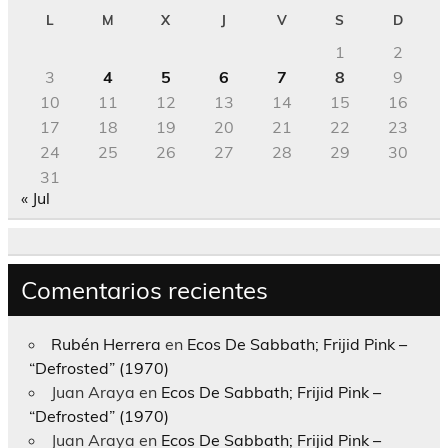
L
M
X
J
V
S
D
1
2
3
4
5
6
7
8
9
10
11
12
13
14
15
16
17
18
19
20
21
22
23
24
25
26
27
28
29
30
31
« Jul
Comentarios recientes
Rubén Herrera
en
Ecos De Sabbath; Frijid Pink –
“Defrosted” (1970)
Juan Araya
en
Ecos De Sabbath; Frijid Pink –
“Defrosted” (1970)
Juan Araya
en
Ecos De Sabbath; Frijid Pink –