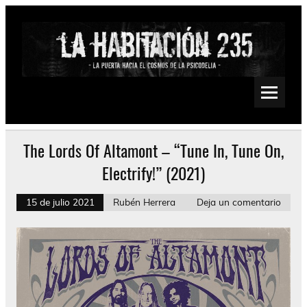
Saltar
al
contenido
La Habitación 235
Psychedelic, Stoner, Doom, Sludge, Fuzz, Space, Drone
The Lords Of Altamont – “Tune In, Tune On,
Electrify!” (2021)
15 de julio 2021
Rubén Herrera
Deja un comentario