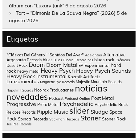
álbum con “Luxury Junk”
6 de agosto 2026
Tort – “Dimonis De La Sauva Negra” (2026)
5 de
agosto 2026
Etiquetas
Alternative
"Clásicos Del Género"
"Sonidos Del Ayer"
Adelantos
blues rock
Argonauta Records
blues
Blues Funeral Recordings
Crónicas
Doom
Doom Metal
hard
Experimental
Desert Rock
EP
Heavy Psych
Heavy Psych Sounds
rock
heavy metal
Heavy Rock
Instrumental
Kozmik Artifactz
Lanzamientos
Majestic Mountain Records
Magnetic Eye Records
noticias
Nooirax Producciones
Napalm Records
novedades
Post Metal
Podcast
Podcast Online
Psychedelic
Progressive
Psychedelic Rock
Proto Metal
slider
Sludge
Ripple Music
Space
Relapse Records
Stoner
Rock
Spinda Records
Stoner Rock
Stickman Records
Tee Pee Records