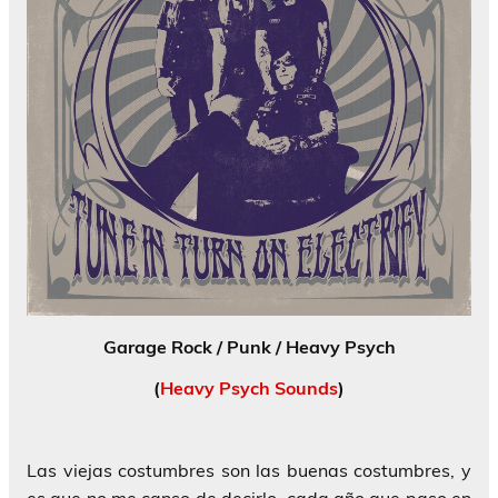
Garage Rock / Punk / Heavy Psych
(
Heavy Psych Sounds
)
Las viejas costumbres son las buenas costumbres, y
es que no me canso de decirlo, cada año que paso en