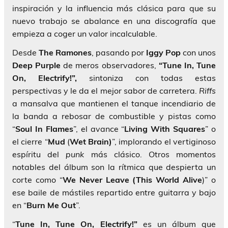
inspiración y la influencia más clásica para que su
nuevo trabajo se abalance en una discografía que
empieza a coger un valor incalculable.
Desde
The Ramones
, pasando por
Iggy Pop
con unos
Deep Purple
de meros observadores,
“Tune In, Tune
On, Electrify!”,
sintoniza con todas estas
perspectivas y le da el mejor sabor de carretera.
Riffs
a mansalva que mantienen el tanque incendiario de
la banda a rebosar de combustible y pistas como
“
Soul In Flames
”, el avance “
Living With Squares
” o
el cierre “
Mud
(
Wet Brain)
”, implorando el vertiginoso
espíritu del
punk
más clásico. Otros momentos
notables del álbum son la rítmica que despierta un
corte como “
We Never Leave (This World
Alive
)” o
ese baile de mástiles repartido entre guitarra y bajo
en “
Burn Me Out
”.
“
Tune In, Tune On, Electrify!”
es un álbum que