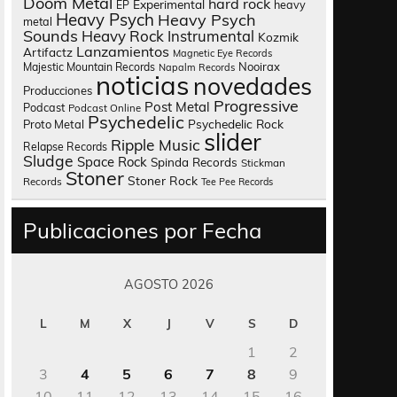
Doom Metal
hard rock
Experimental
heavy
EP
Heavy Psych
Heavy Psych
metal
Sounds
Heavy Rock
Instrumental
Kozmik
Lanzamientos
Artifactz
Magnetic Eye Records
Nooirax
Majestic Mountain Records
Napalm Records
noticias
novedades
Producciones
Progressive
Post Metal
Podcast
Podcast Online
Psychedelic
Psychedelic Rock
Proto Metal
slider
Ripple Music
Relapse Records
Sludge
Space Rock
Spinda Records
Stickman
Stoner
Stoner Rock
Records
Tee Pee Records
Publicaciones por Fecha
AGOSTO 2026
L
M
X
J
V
S
D
1
2
3
4
5
6
7
8
9
10
11
12
13
14
15
16