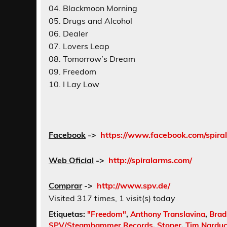
04. Blackmoon Morning
05. Drugs and Alcohol
06. Dealer
07. Lovers Leap
08. Tomorrow’s Dream
09. Freedom
10. I Lay Low
Facebook
->
https://www.facebook.com/spir
Web Oficial
->
http://spiralarms.com/
Comprar
->
http://www.spv.de/
Visited 317 times, 1 visit(s) today
Etiquetas:
"Freedom"
,
Anthony Translavina
,
Brad
SPV/Steamhammer Records
,
Stoner
,
Tim Narduc