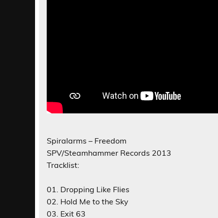
Spiralarms – Freedom
SPV/Steamhammer Records 2013
Tracklist:
01. Dropping Like Flies
02. Hold Me to the Sky
03. Exit 63