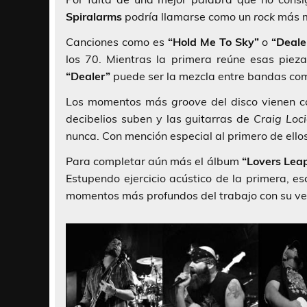
Spiralarms
podría llamarse como un
rock
más m
Canciones como es
“Hold Me To Sky”
o
“Deale
los 70. Mientras la primera reúne esas piez
“Dealer”
puede ser la mezcla entre bandas c
Los momentos más
groove
del disco vienen 
decibelios suben y las guitarras de
Craig Loci
nunca. Con mención especial al primero de ello
Para completar aún más el álbum
“Lovers Lea
Estupendo ejercicio acústico de la primera, e
momentos más profundos del trabajo con su ver