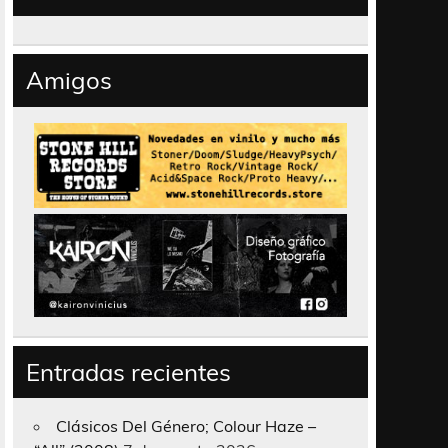
Amigos
Entradas recientes
Clásicos Del Género; Colour Haze –