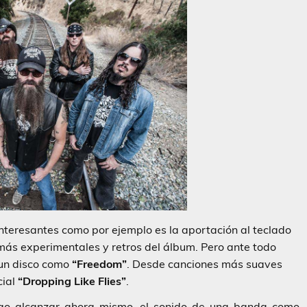
teresantes como por ejemplo es la aportación al teclado
ás experimentales y retros del álbum. Pero ante todo
 un disco como
“Freedom”
. Desde canciones más suaves
cial
“Dropping Like Flies”
.
igo alcanzar ahora mismo, el sonido de una banda como