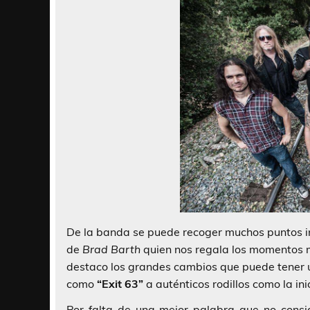
De la banda se puede recoger muchos puntos in
de
Brad Barth
quien nos regala los momentos m
destaco los grandes cambios que puede tener
como
“Exit 63”
a auténticos rodillos como la ini
Por falta de una mejor palabra que no cons