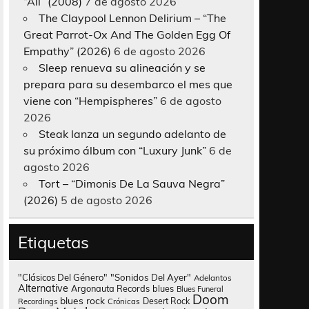
“All” (2008)
7 de agosto 2026
The Claypool Lennon Delirium – “The
Great Parrot-Ox And The Golden Egg Of
Empathy” (2026)
6 de agosto 2026
Sleep renueva su alineación y se
prepara para su desembarco el mes que
viene con “Hempispheres”
6 de agosto
2026
Steak lanza un segundo adelanto de
su próximo álbum con “Luxury Junk”
6 de
agosto 2026
Tort – “Dimonis De La Sauva Negra”
(2026)
5 de agosto 2026
Etiquetas
"Clásicos Del Género"
"Sonidos Del Ayer"
Adelantos
Alternative
Argonauta Records
blues
Blues Funeral
Doom
blues rock
Desert Rock
Recordings
Crónicas