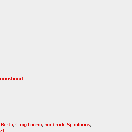
alarmsband
 Barth
,
Craig Locero
,
hard rock
,
Spiralarms
,
ci