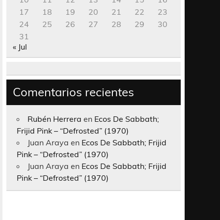
17
18
19
20
21
22
23
24
25
26
27
28
29
30
31
« Jul
Comentarios recientes
Rubén Herrera
en
Ecos De Sabbath;
Frijid Pink – “Defrosted” (1970)
Juan Araya
en
Ecos De Sabbath; Frijid
Pink – “Defrosted” (1970)
Juan Araya
en
Ecos De Sabbath; Frijid
Pink – “Defrosted” (1970)