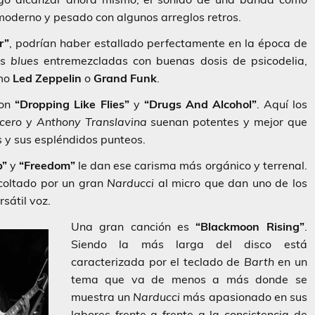
oderno y pesado con algunos arreglos retros.
r”
, podrían haber estallado perfectamente en la época de
as
blues
entremezcladas con buenas dosis de psicodelia,
omo
Led Zeppelin
o
Grand Funk
.
con
“Dropping Like Flies”
y
“Drugs And Alcohol”
. Aquí los
cero
y
Anthony Translavina
suenan potentes y mejor que
s y sus espléndidos punteos.
p”
y
“Freedom”
le dan ese carisma más orgánico y terrenal.
scoltado por un gran
Narducci
al micro que dan uno de los
sátil voz.
Una gran canción es
“Blackmoon Rising”
.
Siendo la más larga del disco está
caracterizada por el teclado de
Barth
en un
tema que va de menos a más donde se
muestra un
Narducci
más apasionado en sus
labores frente a frente a la consistencia de