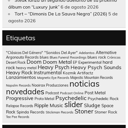
álbum con “Luxury Junk”
6 de agosto 2026
Tort – “Dimonis De La Sauva Negra” (2026)
5 de
agosto 2026
Etiquetas
Alternative
"Clásicos Del Género"
"Sonidos Del Ayer"
Adelantos
blues rock
Argonauta Records
blues
Blues Funeral Recordings
Crónicas
Doom
Doom Metal
hard
Experimental
Desert Rock
EP
Heavy Psych
Heavy Psych Sounds
rock
heavy metal
Heavy Rock
Instrumental
Kozmik Artifactz
Lanzamientos
Majestic Mountain Records
Magnetic Eye Records
noticias
Nooirax Producciones
Napalm Records
novedades
Post Metal
Podcast
Podcast Online
Psychedelic
Progressive
Psychedelic Rock
Proto Metal
slider
Sludge
Ripple Music
Space
Relapse Records
Stoner
Rock
Spinda Records
Stoner Rock
Stickman Records
Tee Pee Records