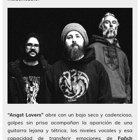
“Angst Lovers”
abre con un bajo seco y cadencioso,
golpes sin prisa acompañan la aparición de una
guitarra lejana y tétrica, los niveles vocales y esa
capacidad de transferir emociones de
Fañch