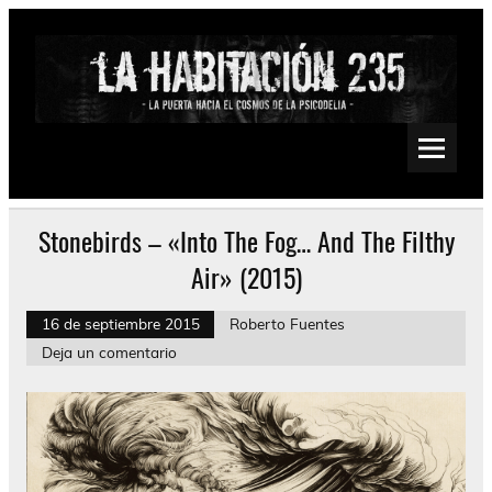
Saltar
al
contenido
La Habitación 235
Psychedelic, Stoner, Doom, Sludge, Fuzz, Space, Drone
Stonebirds – «Into The Fog… And The Filthy
Air» (2015)
16 de septiembre 2015
Roberto Fuentes
Deja un comentario