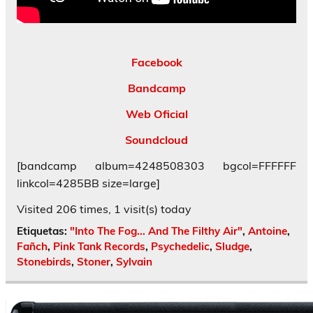
Facebook
Bandcamp
Web Oficial
Soundcloud
[bandcamp album=4248508303 bgcol=FFFFFF
linkcol=4285BB size=large]
Visited 206 times, 1 visit(s) today
Etiquetas:
"Into The Fog... And The Filthy Air"
,
Antoine
,
Fañch
,
Pink Tank Records
,
Psychedelic
,
Sludge
,
Stonebirds
,
Stoner
,
Sylvain