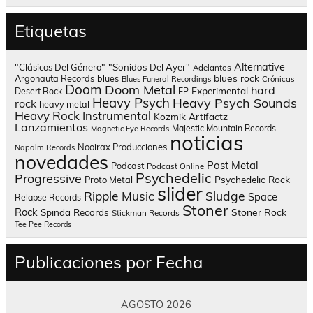
Etiquetas
Alternative
"Clásicos Del Género"
"Sonidos Del Ayer"
Adelantos
blues rock
Argonauta Records
blues
Blues Funeral Recordings
Crónicas
Doom
Doom Metal
hard
Experimental
Desert Rock
EP
Heavy Psych
Heavy Psych Sounds
rock
heavy metal
Heavy Rock
Instrumental
Kozmik Artifactz
Lanzamientos
Majestic Mountain Records
Magnetic Eye Records
noticias
Nooirax Producciones
Napalm Records
novedades
Post Metal
Podcast
Podcast Online
Psychedelic
Progressive
Psychedelic Rock
Proto Metal
slider
Sludge
Ripple Music
Space
Relapse Records
Stoner
Rock
Spinda Records
Stoner Rock
Stickman Records
Tee Pee Records
Publicaciones por Fecha
AGOSTO 2026