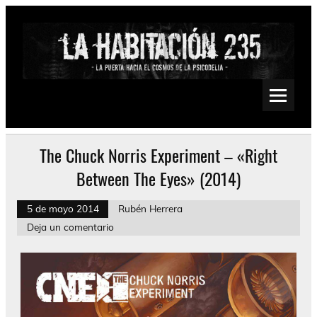
Saltar
al
contenido
La Habitación 235
Psychedelic, Stoner, Doom, Sludge, Fuzz, Space, Drone
The Chuck Norris Experiment – «Right
Between The Eyes» (2014)
5 de mayo 2014
Rubén Herrera
Deja un comentario