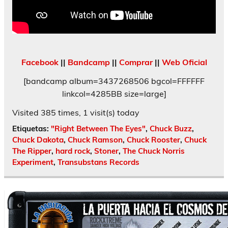
Facebook
||
Bandcamp
||
Comprar
||
Web Oficial
[bandcamp album=3437268506 bgcol=FFFFFF
linkcol=4285BB size=large]
Visited 385 times, 1 visit(s) today
Etiquetas:
"Right Between The Eyes"
,
Chuck Buzz
,
Chuck Dakota
,
Chuck Ramson
,
Chuck Rooster
,
Chuck
The Ripper
,
hard rock
,
Stoner
,
The Chuck Norris
Experiment
,
Transubstans Records