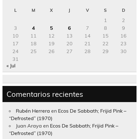
L
M
X
J
V
S
D
1
2
3
4
5
6
7
8
9
10
11
12
13
14
15
16
17
18
19
20
21
22
23
24
25
26
27
28
29
30
31
« Jul
Comentarios recientes
Rubén Herrera
en
Ecos De Sabbath; Frijid Pink –
“Defrosted” (1970)
Juan Araya
en
Ecos De Sabbath; Frijid Pink –
“Defrosted” (1970)