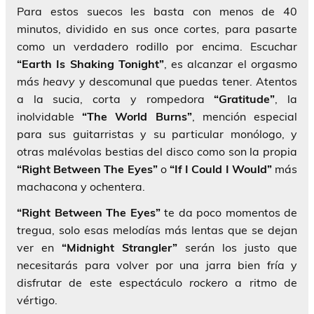
Para estos suecos les basta con menos de 40
minutos, dividido en sus once cortes, para pasarte
como un verdadero rodillo por encima. Escuchar
“Earth Is Shaking Tonight”
, es alcanzar el orgasmo
más
heavy
y descomunal que puedas tener. Atentos
a la sucia, corta y rompedora
“Gratitude”
, la
inolvidable
“The World Burns”
, mención especial
para sus guitarristas y su particular monólogo, y
otras malévolas bestias del disco como son la propia
“Right Between The Eyes”
o
“If I Could I Would”
más
machacona y ochentera.
“Right Between The Eyes”
te da poco momentos de
tregua, solo esas melodías más lentas que se dejan
ver en
“Midnight Strangler”
serán los justo que
necesitarás para volver por una jarra bien fría y
disfrutar de este espectáculo
rockero
a ritmo de
vértigo.