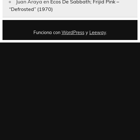
Juan Araya
en
Ecos De Sabbath; Frijid Pink –
“Defrosted” (1970)
Funciona con
WordPress
y
Leeway
.