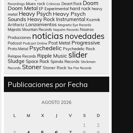
Doom
blues rock
Desert Rock
Recordings
Crónicas
Doom Metal
hard rock
Experimental
heavy
EP
Heavy Psych
Heavy Psych
metal
Sounds
Heavy Rock
Instrumental
Kozmik
Lanzamientos
Artifactz
Magnetic Eye Records
Nooirax
Majestic Mountain Records
Napalm Records
noticias
novedades
Producciones
Progressive
Post Metal
Podcast
Podcast Online
Psychedelic
Psychedelic Rock
Proto Metal
slider
Ripple Music
Relapse Records
Sludge
Space Rock
Spinda Records
Stickman
Stoner
Stoner Rock
Records
Tee Pee Records
Publicaciones por Fecha
AGOSTO 2026
L
M
X
J
V
S
D
1
2
3
4
5
6
7
8
9