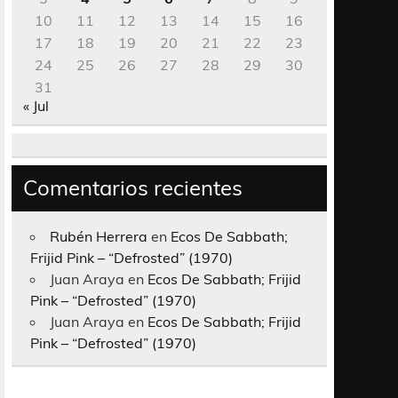
10
11
12
13
14
15
16
17
18
19
20
21
22
23
24
25
26
27
28
29
30
31
« Jul
Comentarios recientes
Rubén Herrera
en
Ecos De Sabbath;
Frijid Pink – “Defrosted” (1970)
Juan Araya
en
Ecos De Sabbath; Frijid
Pink – “Defrosted” (1970)
Juan Araya
en
Ecos De Sabbath; Frijid
Pink – “Defrosted” (1970)