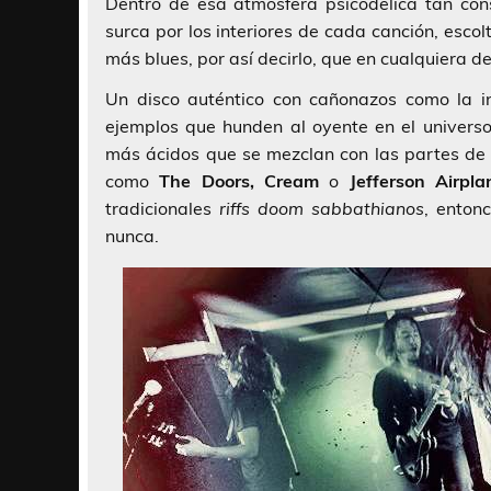
Dentro de esa atmósfera psicodélica tan con
surca por los interiores de cada canción, esc
más blues, por así decirlo, que en cualquiera d
Un disco auténtico con cañonazos como la i
ejemplos que hunden al oyente en el univers
más ácidos que se mezclan con las partes de 
como
The Doors, Cream
o
Jefferson Airpla
tradicionales
riffs doom sabbathianos
, enton
nunca.