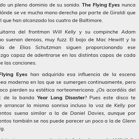
ado un pleno dominio de su sonido.
The Flying Eyes
nunca
s dónde se ve mucha mano derecha por parte de
Giraldi
que
l que han alcanzado los cuatro de Baltimore.
uitarra del
frontman Will Kelly
y su compinche
Adam
no
suenan densas, muy
fuzz
. El bajo de
Mac Hewitt
y la
ería de
Elias Schutzman
siguen proporcionando ese
azgo capaz de adentrarse en las distintas capas de cada
e las canciones.
Flying Eyes
han adquirido esa influencia de la escena
pea moderna en las que se sumergen continuamente, pero
co pierden su estética norteamericana. ¿Os acordáis del
t de la banda
Year Long Disaster
? Pues este disco te
e arrancar la misma sonrisa incluso la voz de
Kelly
por
ntos suena similar a la de
Daniel Davies
, aunque por
ntos también se nos puede parecer un poco a la de
Glenn
ig
.