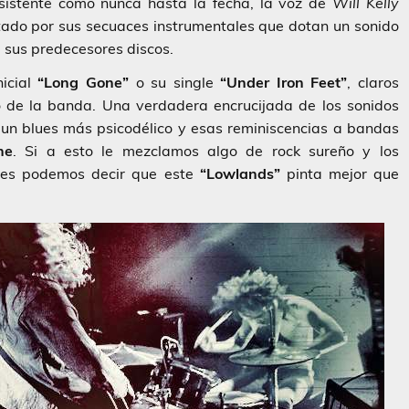
sistente como nunca hasta la fecha, la voz de
Will Kelly
oltado por sus secuaces instrumentales que dotan un sonido
e sus predecesores discos.
nicial
“Long Gone”
o su single
“Under Iron Feet”
, claros
o de la banda. Una verdadera encrucijada de los sonidos
un blues más psicodélico y esas reminiscencias a bandas
ne
. Si a esto le mezclamos algo de rock sureño y los
ces podemos decir que este
“Lowlands”
pinta mejor que