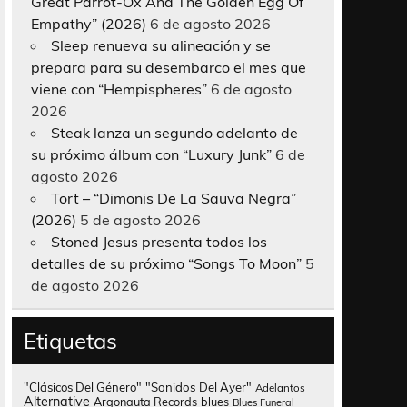
Great Parrot-Ox And The Golden Egg Of
Empathy” (2026)
6 de agosto 2026
Sleep renueva su alineación y se
prepara para su desembarco el mes que
viene con “Hempispheres”
6 de agosto
2026
Steak lanza un segundo adelanto de
su próximo álbum con “Luxury Junk”
6 de
agosto 2026
Tort – “Dimonis De La Sauva Negra”
(2026)
5 de agosto 2026
Stoned Jesus presenta todos los
detalles de su próximo “Songs To Moon”
5
de agosto 2026
Etiquetas
"Clásicos Del Género"
"Sonidos Del Ayer"
Adelantos
Alternative
Argonauta Records
blues
Blues Funeral