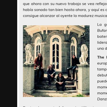
que ahora con su nuevo trabajo se vea reflej
había sonado tan bien hasta ahora, y aquí e
consigue alcanzar al oyente la madurez musica
La g
Bufa
bat
lider
una d
The 
euro
tampo
debu
pued
mome
mome
Danz