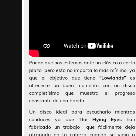
Puede que nos estemos ante un clásico a corto
plazo, pero esto no importa lo más mínimo, ya
que el objetivo que tiene
“Lowlands”
es
ofrecerte un buen momento con un disco
completísimo que muestra el progreso
constante de una banda.
Un disco ideal para escucharlo mientras
conduces ya que
The Flying Eyes
han
fabricado un trabajo que fácilmente deja
atrapado en tu cabeza cuando se viaja a