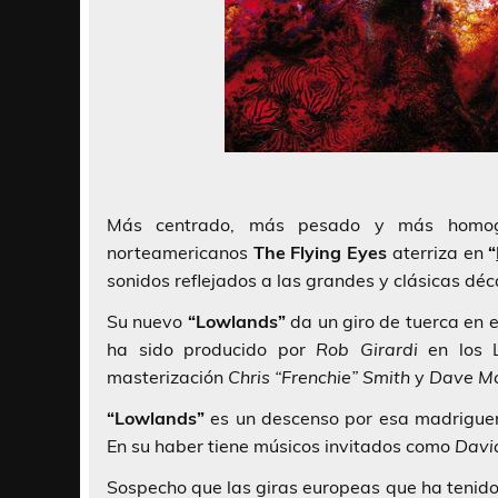
Más centrado, más pesado y más homogé
norteamericanos
The Flying Eyes
aterriza en
“
sonidos reflejados a las grandes y clásicas déc
Su nuevo
“Lowlands”
da un giro de tuerca en 
ha sido producido por
Rob Girardi
en los L
masterización
Chris “Frenchie” Smith
y
Dave M
“Lowlands”
es un descenso por esa madriguera
En su haber tiene músicos invitados como
Davi
Sospecho que las giras europeas que ha tenido