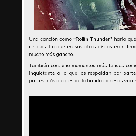
Una canción como
“Rollin Thunder”
haría qu
celosos. Lo que en sus otros discos eran te
mucho más gancho.
También contiene momentos más tenues com
inquietante a la que los respaldan por par
partes más alegres de la banda con esas voces