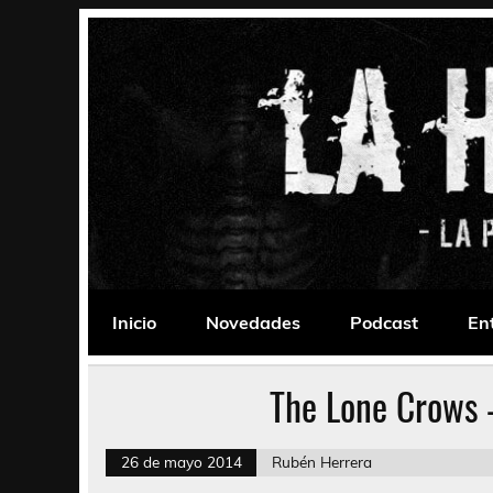
Saltar
al
contenido
La Habitación 235
Psychedelic, Stoner, Doom, Sludge, Fuzz, Space,
Inicio
Novedades
Podcast
En
The Lone Crows 
26 de mayo 2014
Rubén Herrera