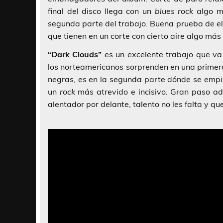
final del disco llega con un
blues rock
algo má
segunda parte del trabajo. Buena prueba de el
que tienen en un corte con cierto aire algo más
“Dark Clouds”
es un excelente trabajo que va
los norteamericanos sorprenden en una primera
negras, es en la segunda parte dónde se empi
un
rock
más atrevido e incisivo. Gran paso ad
alentador por delante, talento no les falta y qu