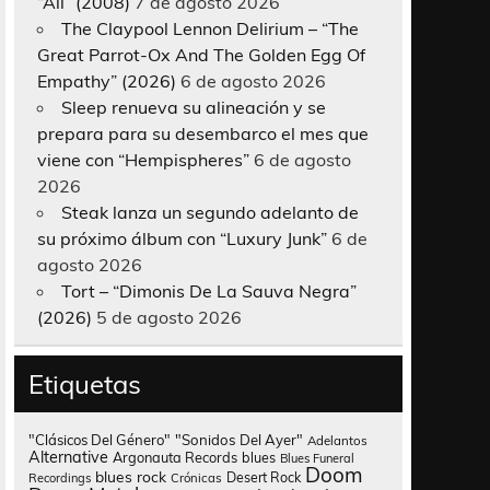
“All” (2008)
7 de agosto 2026
The Claypool Lennon Delirium – “The
Great Parrot-Ox And The Golden Egg Of
Empathy” (2026)
6 de agosto 2026
Sleep renueva su alineación y se
prepara para su desembarco el mes que
viene con “Hempispheres”
6 de agosto
2026
Steak lanza un segundo adelanto de
su próximo álbum con “Luxury Junk”
6 de
agosto 2026
Tort – “Dimonis De La Sauva Negra”
(2026)
5 de agosto 2026
Etiquetas
"Clásicos Del Género"
"Sonidos Del Ayer"
Adelantos
Alternative
Argonauta Records
blues
Blues Funeral
Doom
blues rock
Desert Rock
Recordings
Crónicas