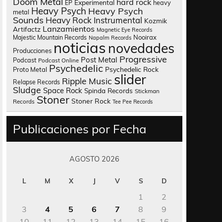
Doom Metal
hard rock
Experimental
heavy
EP
Heavy Psych
Heavy Psych
metal
Sounds
Heavy Rock
Instrumental
Kozmik
Lanzamientos
Artifactz
Magnetic Eye Records
Nooirax
Majestic Mountain Records
Napalm Records
noticias
novedades
Producciones
Progressive
Post Metal
Podcast
Podcast Online
Psychedelic
Psychedelic Rock
Proto Metal
slider
Ripple Music
Relapse Records
Sludge
Space Rock
Spinda Records
Stickman
Stoner
Stoner Rock
Records
Tee Pee Records
Publicaciones por Fecha
AGOSTO 2026
L
M
X
J
V
S
D
1
2
3
4
5
6
7
8
9
10
11
12
13
14
15
16