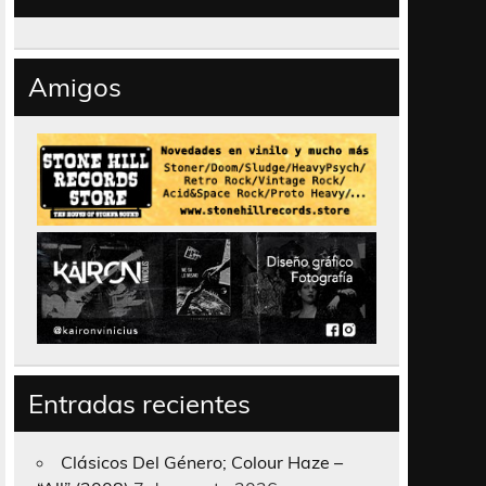
Amigos
Entradas recientes
Clásicos Del Género; Colour Haze –