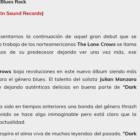
Blues Rock
 In Sound Records
)
esentarnos la continuación de aquel gran
debut
que se
vo trabajo de los norteamericanos
The Lone Crows
se llama
asos de su predecesor dejando ver una vez más, ese
Crows
baja revoluciones en este nuevo álbum siendo más
ara el género
blues
. El talento del solista
Julian Manzara
o dejando auténticas delicias en buena parte de
“Dark
 sido en tiempos anteriores una banda del género
thrash
enido se hace algo inimaginable pero está claro que la
actualidad.
respira el alma viva de muchas leyendas del pasado.
“Dark