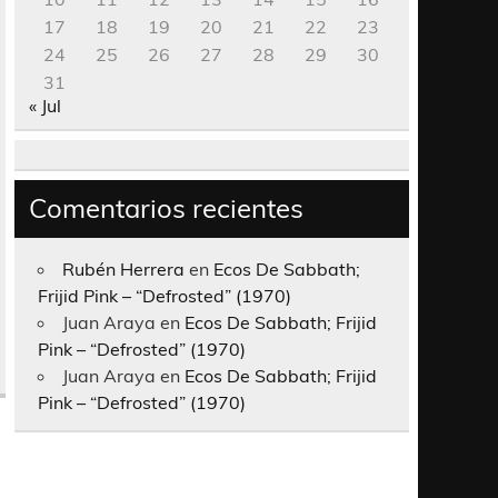
17
18
19
20
21
22
23
24
25
26
27
28
29
30
31
« Jul
Comentarios recientes
Rubén Herrera
en
Ecos De Sabbath;
Frijid Pink – “Defrosted” (1970)
Juan Araya
en
Ecos De Sabbath; Frijid
Pink – “Defrosted” (1970)
Juan Araya
en
Ecos De Sabbath; Frijid
Pink – “Defrosted” (1970)