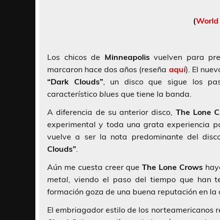
(
World
Los chicos de
Minneapolis
vuelven para pr
marcaron hace dos años (reseña
aquí
). El nue
“Dark Clouds”
, un disco que sigue los p
característico
blues
que tiene la banda.
A diferencia de su anterior disco,
The Lone 
experimental y toda una grata experiencia p
vuelve a ser la nota predominante del disc
Clouds”
.
Aún me cuesta creer que
The Lone Crows
haya
metal
, viendo el paso del tiempo que han t
formación goza de una buena reputación en la 
El embriagador estilo de los norteamericanos 