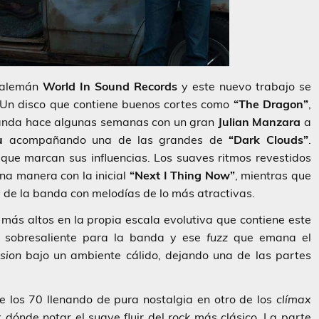
o alemán
World In Sound Records
y este nuevo trabajo se
 Un disco que contiene buenos cortes como
“The Dragon”
,
 banda hace algunas semanas con un gran
Julian Manzara
a
u
acompañando una de las grandes de
“Dark Clouds”
.
 que marcan sus influencias. Los suaves ritmos revestidos
na manera con la inicial
“Next I Thing Now”
, mientras que
s
de la banda con melodías de lo más atractivas.
 más altos en la propia escala evolutiva que contiene este
n sobresaliente para la banda y ese
fuzz
que emana el
ssion
bajo un ambiente cálido, dejando una de las partes
de los 70 llenando de pura nostalgia en otro de los
clímax
x
dónde notar el suave fluir del
rock
más clásico. La parte