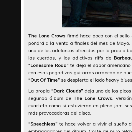
The Lone Crows
firmó hace poco con el sell
pondrá a la venta a finales del mes de Mayo.
uno de los adelantos ofrecidos por la propia
las cuerdas, y los adictivos riffs de
Barbea
“Lonesome Road”
te deja el sabor americano
con esas pegadizas guitarras arrancan de bue
“Out Of Time”
se despierta el lado
heavy blue
La propia
“Dark Clouds”
deja uno de los picos
segundo álbum de
The Lone Crows
. Versió
cuarteto como si estuvieran en plena
jam se
más provocadoras del disco.
“Speechless”
te hace volver a vivir el sueño 
embriagadores del álbum. Corte de puro
rela