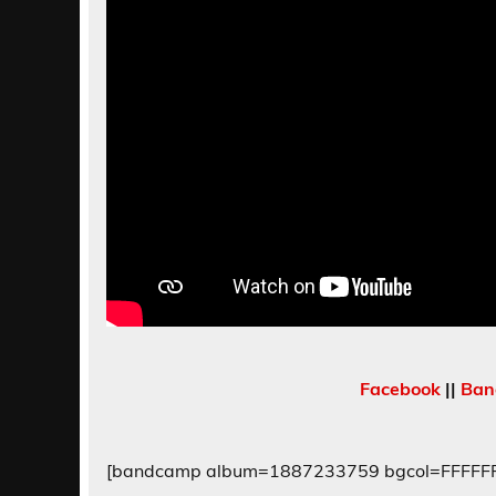
Facebook
||
Ban
[bandcamp album=1887233759 bgcol=FFFFFF l