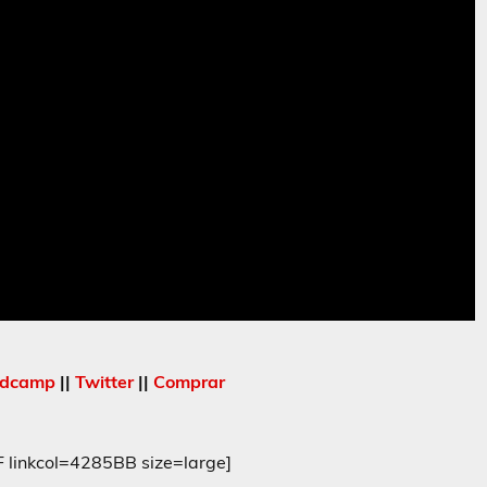
dcamp
||
Twitter
||
Comprar
inkcol=4285BB size=large]