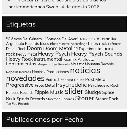
norteamericanos Sweat
4 de agosto 2026
Etiquetas
Alternative
"Clásicos Del Género"
"Sonidos Del Ayer"
Adelantos
blues rock
Argonauta Records
blues
Blues Funeral Recordings
Crónicas
Doom
Doom Metal
hard
Experimental
Desert Rock
EP
Heavy Psych
Heavy Psych Sounds
rock
heavy metal
Heavy Rock
Instrumental
Kozmik Artifactz
Lanzamientos
Majestic Mountain Records
Magnetic Eye Records
noticias
Nooirax Producciones
Napalm Records
novedades
Post Metal
Podcast
Podcast Online
Psychedelic
Progressive
Psychedelic Rock
Proto Metal
slider
Sludge
Ripple Music
Space
Relapse Records
Stoner
Rock
Spinda Records
Stoner Rock
Stickman Records
Tee Pee Records
Publicaciones por Fecha