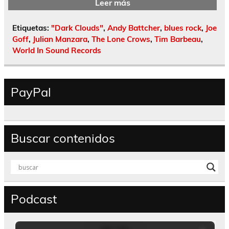
Leer más
Etiquetas:
"Dark Clouds"
,
Andy Battcher
,
blues rock
,
Joe
Goff
,
Julian Manzara
,
The Lone Crows
,
Tim Barbeau
,
World In Sound Records
PayPal
Buscar contenidos
Podcast