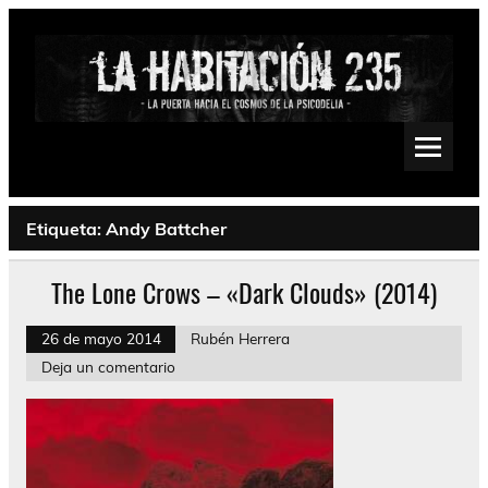
Saltar
al
contenido
La Habitación 235
Psychedelic, Stoner, Doom, Sludge, Fuzz, Space, Drone
Etiqueta:
Andy Battcher
The Lone Crows – «Dark Clouds» (2014)
26 de mayo 2014
Rubén Herrera
Deja un comentario