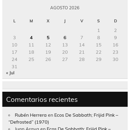
AGOSTO 2026
L
M
X
J
V
S
D
1
2
3
4
5
6
7
8
9
10
11
12
13
14
15
16
17
18
19
20
21
22
23
24
25
26
27
28
29
30
31
« Jul
Comentarios recientes
Rubén Herrera
en
Ecos De Sabbath; Frijid Pink –
“Defrosted” (1970)
Juan Araya
en
Ecos De Sabbath; Frijid Pink –