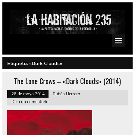
Saltar
al
contenido
La Habitación 235
Psychedelic, Stoner, Doom, Sludge, Fuzz, Space, Drone
Etiqueta:
«Dark Clouds»
The Lone Crows – «Dark Clouds» (2014)
26 de mayo 2014
Rubén Herrera
Deja un comentario