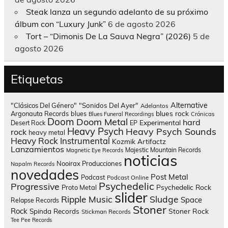
Steak lanza un segundo adelanto de su próximo
álbum con “Luxury Junk”
6 de agosto 2026
Tort – “Dimonis De La Sauva Negra” (2026)
5 de
agosto 2026
Etiquetas
Alternative
"Clásicos Del Género"
"Sonidos Del Ayer"
Adelantos
blues rock
Argonauta Records
blues
Blues Funeral Recordings
Crónicas
Doom
Doom Metal
hard
Experimental
Desert Rock
EP
Heavy Psych
Heavy Psych Sounds
rock
heavy metal
Heavy Rock
Instrumental
Kozmik Artifactz
Lanzamientos
Majestic Mountain Records
Magnetic Eye Records
noticias
Nooirax Producciones
Napalm Records
novedades
Post Metal
Podcast
Podcast Online
Psychedelic
Progressive
Psychedelic Rock
Proto Metal
slider
Sludge
Ripple Music
Space
Relapse Records
Stoner
Rock
Spinda Records
Stoner Rock
Stickman Records
Tee Pee Records