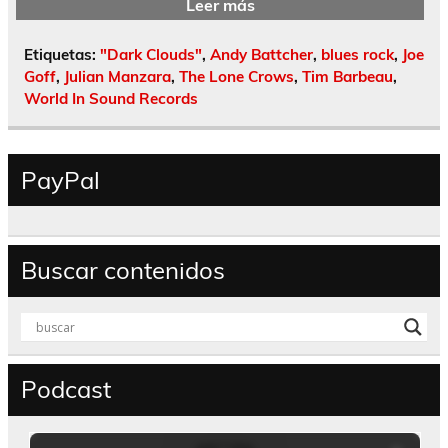
Leer más
Etiquetas:
"Dark Clouds"
,
Andy Battcher
,
blues rock
,
Joe
Goff
,
Julian Manzara
,
The Lone Crows
,
Tim Barbeau
,
World In Sound Records
PayPal
Buscar contenidos
Podcast