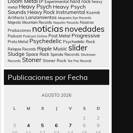
Doom Metal
hard rock
Experimental
heavy
EP
Heavy Psych
Heavy Psych
metal
Sounds
Heavy Rock
Instrumental
Kozmik
Lanzamientos
Artifactz
Magnetic Eye Records
Nooirax
Majestic Mountain Records
Napalm Records
noticias
novedades
Producciones
Progressive
Post Metal
Podcast
Podcast Online
Psychedelic
Psychedelic Rock
Proto Metal
slider
Ripple Music
Relapse Records
Sludge
Space Rock
Spinda Records
Stickman
Stoner
Stoner Rock
Records
Tee Pee Records
Publicaciones por Fecha
AGOSTO 2026
L
M
X
J
V
S
D
1
2
3
4
5
6
7
8
9
10
11
12
13
14
15
16