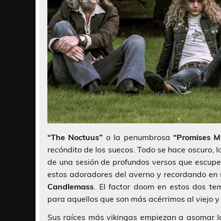
“The Noctuus”
o la penumbrosa
“Promises M
recóndito de los suecos. Todo se hace oscuro, 
de una sesión de profundos versos que escupe
estos adoradores del averno y recordando e
Candlemass
. El factor doom en estos dos t
para aquellos que son más acérrimos al viejo y
Sus raíces más vikingas empiezan a asomar l