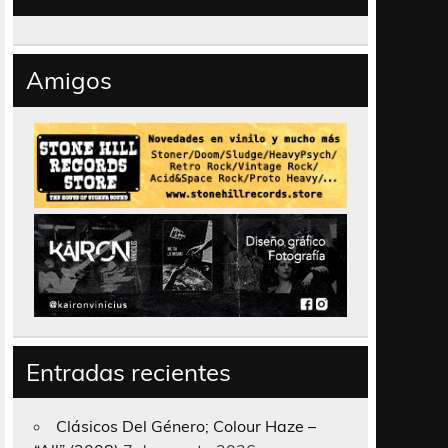
Amigos
Entradas recientes
Clásicos Del Género; Colour Haze –