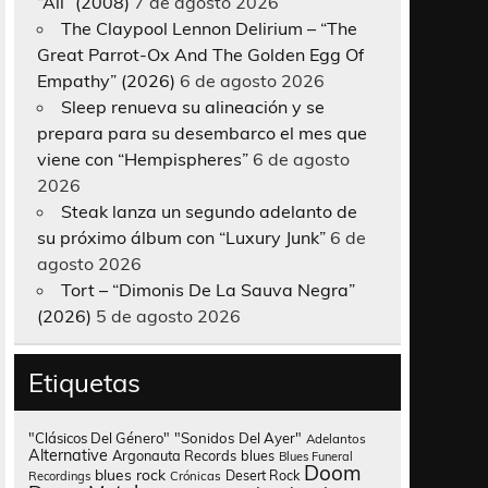
“All” (2008)
7 de agosto 2026
The Claypool Lennon Delirium – “The
Great Parrot-Ox And The Golden Egg Of
Empathy” (2026)
6 de agosto 2026
Sleep renueva su alineación y se
prepara para su desembarco el mes que
viene con “Hempispheres”
6 de agosto
2026
Steak lanza un segundo adelanto de
su próximo álbum con “Luxury Junk”
6 de
agosto 2026
Tort – “Dimonis De La Sauva Negra”
(2026)
5 de agosto 2026
Etiquetas
"Clásicos Del Género"
"Sonidos Del Ayer"
Adelantos
Alternative
Argonauta Records
blues
Blues Funeral
Doom
blues rock
Desert Rock
Recordings
Crónicas