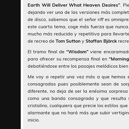
Earth Will Deliver What Heaven Desires”
. Pi
dejando ver una de las versiones más comple
de disco, sabemos que el señor
riff
es omnipres
este cuarto tema, coge más fuerza que nunc
mucho más reducida y repetitiva para llevart
de recreo de
Tom Sutton
y
Staffan Björck
recre
El tramo final de
“Wisdom”
viene encaramado
para ofrecer su recompensa final en
“Morning
debatiéndose entre los pasajes melódicos bien
Me voy a repetir una vez más a que hemos e
consagradas pues posiblemente sean de sorp
diferente, no deja de ser la enésima sorpresa
como una banda consagrada y que resulta
cristalino, cualquiera que precie los estilos q
alarmante que no hará más que subir vertigin
inicio.