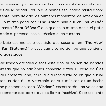
eza esencial y a su vez de las más asombrosas del disco,
tas de la banda. Por lo que hemos escuchado hasta ahora
ente, pero dejado los primeros momentos de reflexión en
a. Lo mismo pasa con
“The Order”
solo que en una versión
e hasta
“Born Of War”
o lo que es lo mismo decir, el patio
ando al personal con su técnica a las cuerdas.
 bajo ese mensaje ocultista que susurran en
“The Vow”
 Sun (Satanas)”
y esos cambios de tiempo que contiene,
 orquestados.
scuchado grandes discos este año, si no son de bandas
resas que no habíamos conocido antes. El caso aquí es
 del presente año, pero la diferencia radica en que suena
 ser un
debut
. La veteranía de sus músicos es un hecho
ue se plasman en todo
“Wisdom”
, encontrarán una velocidad
osamente esa barra que se llama “hechizo”. Sobresaliente