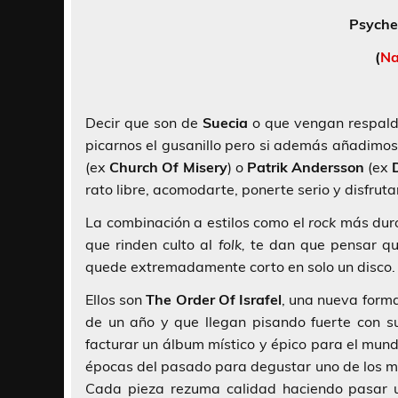
Psyche
(
Na
Decir que son de
Suecia
o que vengan respald
picarnos el gusanillo pero si además añadimos
(ex
Church Of Misery
) o
Patrik Andersson
(ex
rato libre, acomodarte, ponerte serio y disfrut
La combinación a estilos como el
rock
más duro
que rinden culto al
folk,
te dan que pensar que
quede extremadamente corto en solo un disco.
Ellos son
The Order Of Israfel
, una nueva forma
de un año y que llegan pisando fuerte con 
facturar un álbum místico y épico para el mundo
épocas del pasado para degustar uno de los me
Cada pieza rezuma calidad haciendo pasar u