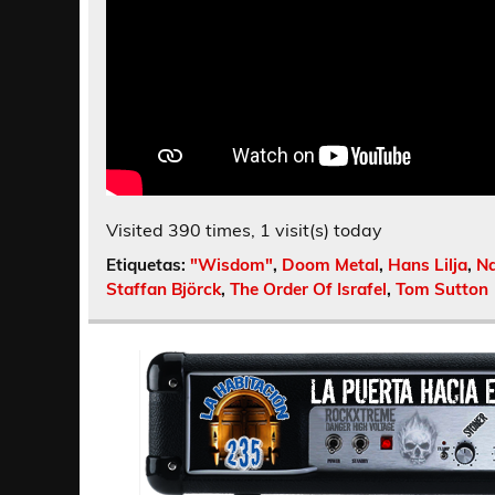
Visited 390 times, 1 visit(s) today
Etiquetas:
"Wisdom"
,
Doom Metal
,
Hans Lilja
,
Na
Staffan Björck
,
The Order Of Israfel
,
Tom Sutton