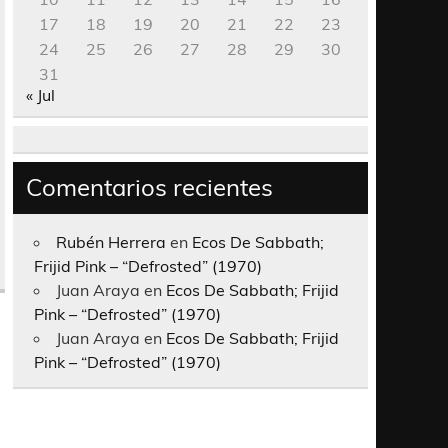
17
18
19
20
21
22
23
24
25
26
27
28
29
30
31
« Jul
Comentarios recientes
Rubén Herrera
en
Ecos De Sabbath;
Frijid Pink – “Defrosted” (1970)
Juan Araya
en
Ecos De Sabbath; Frijid
Pink – “Defrosted” (1970)
Juan Araya
en
Ecos De Sabbath; Frijid
Pink – “Defrosted” (1970)