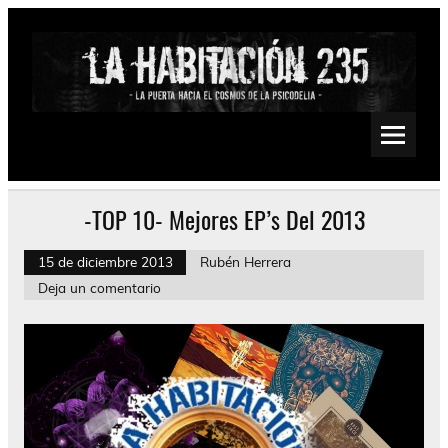
Saltar
al
contenido
La Habitación 235
Psychedelic, Stoner, Doom, Sludge, Fuzz, Space, Drone
-TOP 10- Mejores EP’s Del 2013
15 de diciembre 2013
Rubén Herrera
Deja un comentario