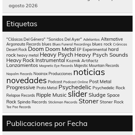
agosto 2026
Etiquetas
Alternative
"Clásicos Del Género"
"Sonidos Del Ayer"
Adelantos
blues rock
Argonauta Records
blues
Blues Funeral Recordings
Crónicas
Doom
Doom Metal
hard
Experimental
Desert Rock
EP
Heavy Psych
Heavy Psych Sounds
rock
heavy metal
Heavy Rock
Instrumental
Kozmik Artifactz
Lanzamientos
Majestic Mountain Records
Magnetic Eye Records
noticias
Nooirax Producciones
Napalm Records
novedades
Post Metal
Podcast
Podcast Online
Psychedelic
Progressive
Psychedelic Rock
Proto Metal
slider
Sludge
Ripple Music
Space
Relapse Records
Stoner
Rock
Spinda Records
Stoner Rock
Stickman Records
Tee Pee Records
Publicaciones por Fecha