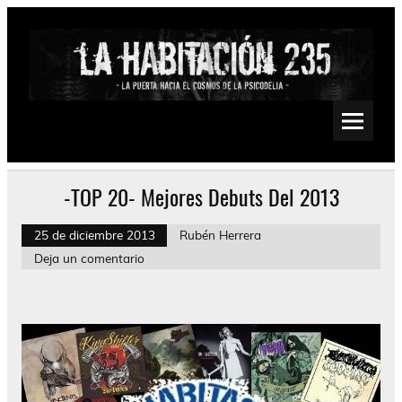
Saltar
al
contenido
La Habitación 235
Psychedelic, Stoner, Doom, Sludge, Fuzz, Space, Drone
-TOP 20- Mejores Debuts Del 2013
25 de diciembre 2013
Rubén Herrera
Deja un comentario