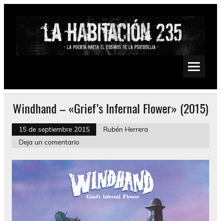
Saltar
al
contenido
La Habitación 235
Psychedelic, Stoner, Doom, Sludge, Fuzz, Space, Drone
Windhand – «Grief’s Infernal Flower» (2015)
15 de septiembre 2015
Rubén Herrera
Deja un comentario