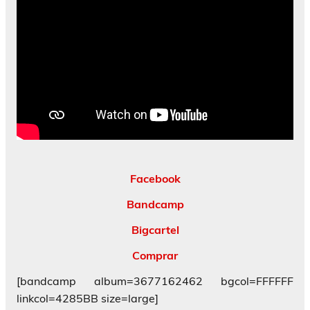
Facebook
Bandcamp
Bigcartel
Comprar
[bandcamp album=3677162462 bgcol=FFFFFF
linkcol=4285BB size=large]