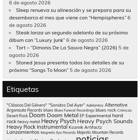
6 de agosto 2026
Sleep renueva su alineación y se prepara para su
desembarco el mes que viene con “Hempispheres”
6
de agosto 2026
Steak lanza un segundo adelanto de su próximo
álbum con “Luxury Junk”
6 de agosto 2026
Tort – “Dimonis De La Sauva Negra” (2026)
5 de
agosto 2026
Stoned Jesus presenta todos los detalles de su
próximo “Songs To Moon”
5 de agosto 2026
Etiquetas
Alternative
"Clásicos Del Género"
"Sonidos Del Ayer"
Adelantos
blues rock
Argonauta Records
blues
Blues Funeral Recordings
Crónicas
Doom
Doom Metal
hard
Experimental
Desert Rock
EP
Heavy Psych
Heavy Psych Sounds
rock
heavy metal
Heavy Rock
Instrumental
Kozmik Artifactz
Lanzamientos
Majestic Mountain Records
Magnetic Eye Records
noticias