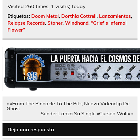
Visited 260 times, 1 visit(s) today
Etiquetas:
Doom Metal
,
Dorthia Cottrell
,
Lanzamientos
,
Relapse Records
,
Stoner
,
Windhand
,
“Grief’s infernal
Flower”
Navegación
« «From The Pinnacle To The Pit», Nuevo Videoclip De
de
Ghost
entradas
Sunder Lanza Su Single «Cursed Wolf» »
Deja una respuesta