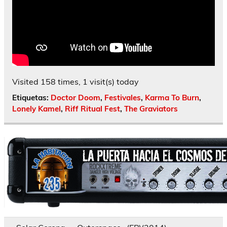
Visited 158 times, 1 visit(s) today
Etiquetas:
Doctor Doom
,
Festivales
,
Karma To Burn
,
Lonely Kamel
,
Riff Ritual Fest
,
The Graviators