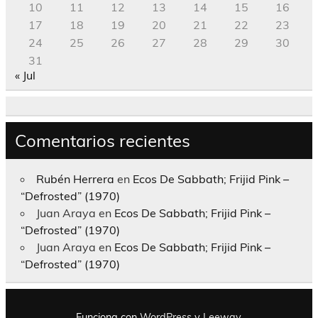
10
11
12
13
14
15
16
17
18
19
20
21
22
23
24
25
26
27
28
29
30
31
« Jul
Comentarios recientes
Rubén Herrera
en
Ecos De Sabbath; Frijid Pink –
“Defrosted” (1970)
Juan Araya
en
Ecos De Sabbath; Frijid Pink –
“Defrosted” (1970)
Juan Araya
en
Ecos De Sabbath; Frijid Pink –
“Defrosted” (1970)
Funciona con
WordPress
y
Leeway
.