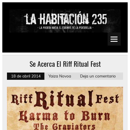
Saltar
al
contenido
La Habitación 235
Psychedelic, Stoner, Doom, Sludge, Fuzz, Space, Drone
Se Acerca El Riff Ritual Fest
18 de abril 2014
Yaiza Novoa
Deja un comentario