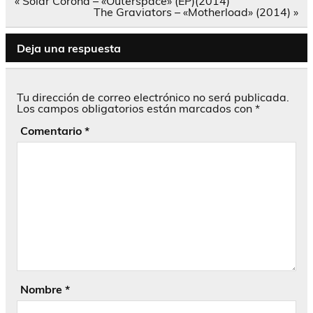
Navegación
« Solar Corona – «Outerspace» (EP)(2014)
de
The Graviators – «Motherload» (2014) »
entradas
Deja una respuesta
Tu dirección de correo electrónico no será publicada.
Los campos obligatorios están marcados con
*
Comentario
*
Nombre
*