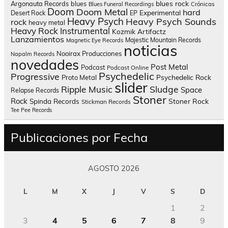
blues rock
Argonauta Records
blues
Blues Funeral Recordings
Crónicas
Doom
Doom Metal
hard
Experimental
Desert Rock
EP
Heavy Psych
Heavy Psych Sounds
rock
heavy metal
Heavy Rock
Instrumental
Kozmik Artifactz
Lanzamientos
Majestic Mountain Records
Magnetic Eye Records
noticias
Nooirax Producciones
Napalm Records
novedades
Post Metal
Podcast
Podcast Online
Psychedelic
Progressive
Psychedelic Rock
Proto Metal
slider
Sludge
Ripple Music
Space
Relapse Records
Stoner
Rock
Spinda Records
Stoner Rock
Stickman Records
Tee Pee Records
Publicaciones por Fecha
AGOSTO 2026
L
M
X
J
V
S
D
1
2
3
4
5
6
7
8
9