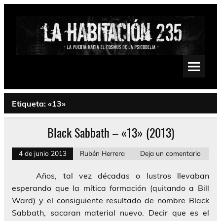
Saltar
al
contenido
La Habitación 235
Psychedelic, Stoner, Doom, Sludge, Fuzz, Space, Drone
Etiqueta:
«13»
Black Sabbath – «13» (2013)
4 de junio 2013
Rubén Herrera
Deja un comentario
Años, tal vez décadas o lustros llevaban
esperando que la mítica formación (quitando a Bill
Ward) y el consiguiente resultado de nombre Black
Sabbath, sacaran material nuevo. Decir que es el