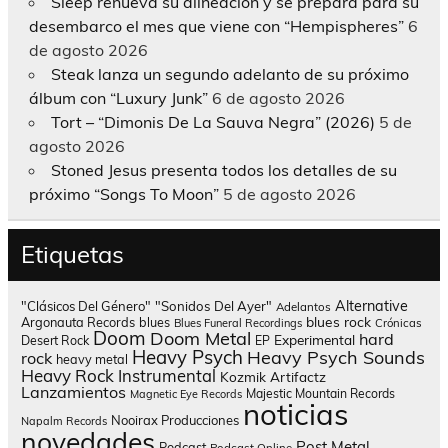
Sleep renueva su alineación y se prepara para su
desembarco el mes que viene con “Hempispheres”
6
de agosto 2026
Steak lanza un segundo adelanto de su próximo
álbum con “Luxury Junk”
6 de agosto 2026
Tort – “Dimonis De La Sauva Negra” (2026)
5 de
agosto 2026
Stoned Jesus presenta todos los detalles de su
próximo “Songs To Moon”
5 de agosto 2026
Etiquetas
Alternative
"Clásicos Del Género"
"Sonidos Del Ayer"
Adelantos
blues rock
Argonauta Records
blues
Blues Funeral Recordings
Crónicas
Doom
Doom Metal
hard
Experimental
Desert Rock
EP
Heavy Psych
Heavy Psych Sounds
rock
heavy metal
Heavy Rock
Instrumental
Kozmik Artifactz
Lanzamientos
Majestic Mountain Records
Magnetic Eye Records
noticias
Nooirax Producciones
Napalm Records
novedades
Post Metal
Podcast