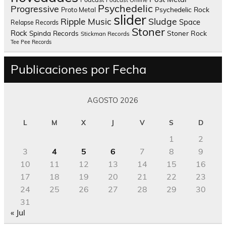
Podcast Online
Psychedelic
Progressive
Psychedelic Rock
Proto Metal
slider
Sludge
Ripple Music
Space
Relapse Records
Stoner
Rock
Spinda Records
Stoner Rock
Stickman Records
Tee Pee Records
Publicaciones por Fecha
AGOSTO 2026
L
M
X
J
V
S
D
1
2
3
4
5
6
7
8
9
10
11
12
13
14
15
16
17
18
19
20
21
22
23
24
25
26
27
28
29
30
31
« Jul