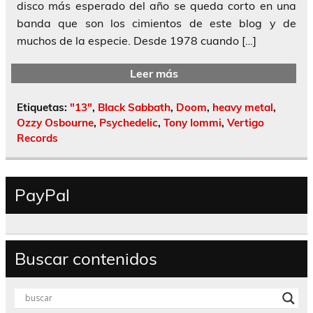
disco más esperado del año se queda corto en una
banda que son los cimientos de este blog y de
muchos de la especie. Desde 1978 cuando […]
Leer más
Etiquetas:
"13"
,
Black Sabbath
,
Doom
,
heavy metal
,
Ozzy Osbourne
,
Psychedelic
,
Tony Iommi
,
Vertigo
Records
PayPal
Buscar contenidos