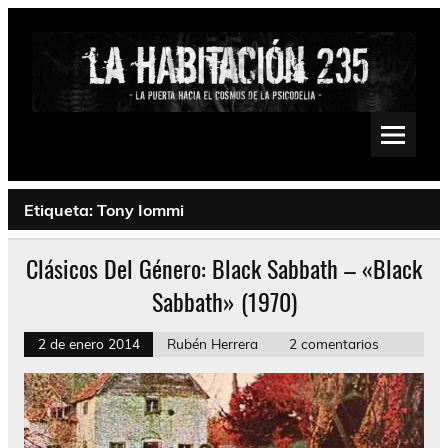
Saltar
al
contenido
La Habitación 235
Psychedelic, Stoner, Doom, Sludge, Fuzz, Space, Drone
Etiqueta:
Tony Iommi
Clásicos Del Género: Black Sabbath – «Black
Sabbath» (1970)
2 de enero 2014
Rubén Herrera
2 comentarios