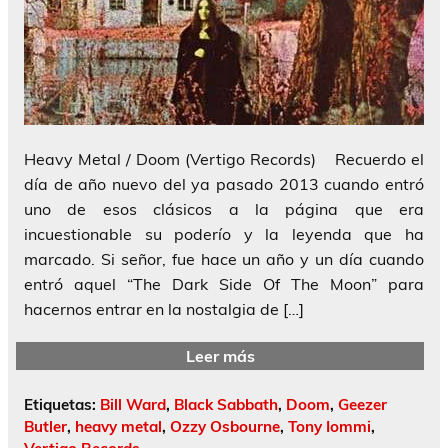
Heavy Metal / Doom (Vertigo Records) Recuerdo el
día de año nuevo del ya pasado 2013 cuando entró
uno de esos clásicos a la página que era
incuestionable su poderío y la leyenda que ha
marcado. Si señor, fue hace un año y un día cuando
entró aquel “The Dark Side Of The Moon” para
hacernos entrar en la nostalgia de […]
Leer más
Etiquetas:
Bill Ward
,
Black Sabbath
,
Doom
,
Geezer
Butler
,
heavy metal
,
Ozzy Osbourne
,
Tony Iommi
,