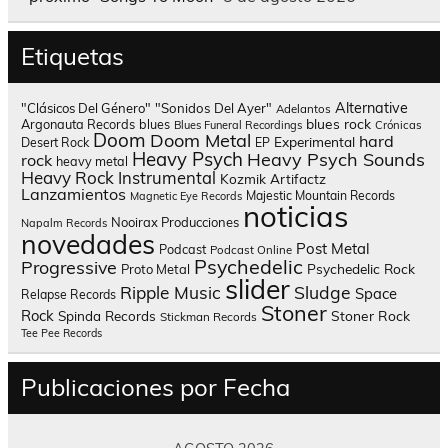
Etiquetas
Alternative
"Clásicos Del Género"
"Sonidos Del Ayer"
Adelantos
blues rock
Argonauta Records
blues
Blues Funeral Recordings
Crónicas
Doom
Doom Metal
hard
Experimental
Desert Rock
EP
Heavy Psych
Heavy Psych Sounds
rock
heavy metal
Heavy Rock
Instrumental
Kozmik Artifactz
Lanzamientos
Majestic Mountain Records
Magnetic Eye Records
noticias
Nooirax Producciones
Napalm Records
novedades
Post Metal
Podcast
Podcast Online
Psychedelic
Progressive
Psychedelic Rock
Proto Metal
slider
Sludge
Ripple Music
Space
Relapse Records
Stoner
Rock
Spinda Records
Stoner Rock
Stickman Records
Tee Pee Records
Publicaciones por Fecha