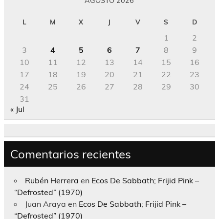
AGOSTO 2026
L
M
X
J
V
S
D
1
2
3
4
5
6
7
8
9
10
11
12
13
14
15
16
17
18
19
20
21
22
23
24
25
26
27
28
29
30
31
« Jul
Comentarios recientes
Rubén Herrera
en
Ecos De Sabbath; Frijid Pink –
“Defrosted” (1970)
Juan Araya
en
Ecos De Sabbath; Frijid Pink –
“Defrosted” (1970)