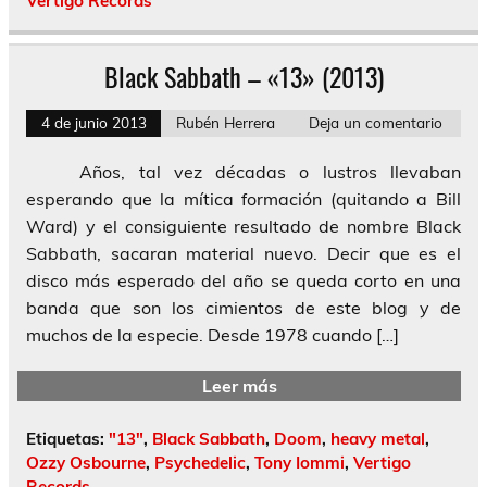
Vertigo Records
Black Sabbath – «13» (2013)
4 de junio 2013
Rubén Herrera
Deja un comentario
Años, tal vez décadas o lustros llevaban
esperando que la mítica formación (quitando a Bill
Ward) y el consiguiente resultado de nombre Black
Sabbath, sacaran material nuevo. Decir que es el
disco más esperado del año se queda corto en una
banda que son los cimientos de este blog y de
muchos de la especie. Desde 1978 cuando […]
Leer más
Etiquetas:
"13"
,
Black Sabbath
,
Doom
,
heavy metal
,
Ozzy Osbourne
,
Psychedelic
,
Tony Iommi
,
Vertigo
Records