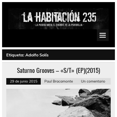
Saltar
al
contenido
La Habitación 235
Psychedelic, Stoner, Doom, Sludge, Fuzz, Space, Drone
Etiqueta:
Adolfo Solís
Saturno Grooves – «S/T» (EP)(2015)
29 de junio 2015
Paul Bracamonte
Un comentario