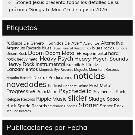
Stoned Jesus presenta todos los detalles de su
próximo “Songs To Moon”
5 de agosto 2026
Etiquetas
Alternative
"Clásicos Del Género"
"Sonidos Del Ayer"
Adelantos
blues rock
Argonauta Records
blues
Blues Funeral Recordings
Crónicas
Doom
Doom Metal
hard
Experimental
Desert Rock
EP
Heavy Psych
Heavy Psych Sounds
rock
heavy metal
Heavy Rock
Instrumental
Kozmik Artifactz
Lanzamientos
Majestic Mountain Records
Magnetic Eye Records
noticias
Nooirax Producciones
Napalm Records
novedades
Post Metal
Podcast
Podcast Online
Psychedelic
Progressive
Psychedelic Rock
Proto Metal
slider
Sludge
Ripple Music
Space
Relapse Records
Stoner
Rock
Spinda Records
Stoner Rock
Stickman Records
Tee Pee Records
Publicaciones por Fecha