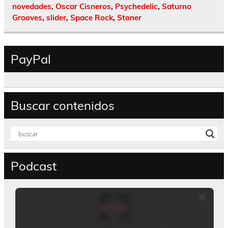
novedades
,
Oscar Cisneros
,
Psychedelic
,
Saturno
Grooves
,
slider
,
Space Rock
,
Stoner
PayPal
Buscar contenidos
Podcast