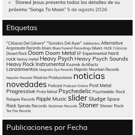
Stoned Jesus presenta todos los detalles de su
próximo “Songs To Moon”
5 de agosto 2026
Etiquetas
Alternative
"Clásicos Del Género"
"Sonidos Del Ayer"
Adelantos
blues rock
Argonauta Records
blues
Blues Funeral Recordings
Crónicas
Doom
Doom Metal
hard
Experimental
Desert Rock
EP
Heavy Psych
Heavy Psych Sounds
rock
heavy metal
Heavy Rock
Instrumental
Kozmik Artifactz
Lanzamientos
Majestic Mountain Records
Magnetic Eye Records
noticias
Nooirax Producciones
Napalm Records
novedades
Post Metal
Podcast
Podcast Online
Psychedelic
Progressive
Psychedelic Rock
Proto Metal
slider
Sludge
Ripple Music
Space
Relapse Records
Stoner
Rock
Spinda Records
Stoner Rock
Stickman Records
Tee Pee Records
Publicaciones por Fecha