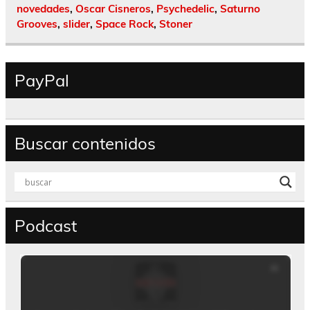
novedades
,
Oscar Cisneros
,
Psychedelic
,
Saturno
Grooves
,
slider
,
Space Rock
,
Stoner
PayPal
Buscar contenidos
Podcast