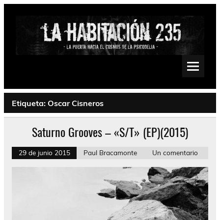
Saltar
al
contenido
La Habitación 235
Psychedelic, Stoner, Doom, Sludge, Fuzz, Space, Drone
Etiqueta:
Oscar Cisneros
Saturno Grooves – «S/T» (EP)(2015)
29 de junio 2015
Paul Bracamonte
Un comentario