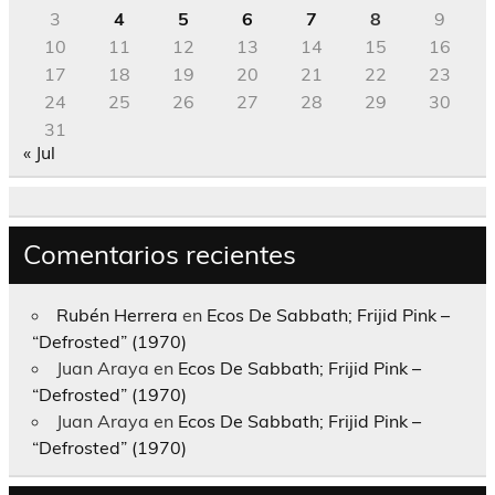
3
4
5
6
7
8
9
10
11
12
13
14
15
16
17
18
19
20
21
22
23
24
25
26
27
28
29
30
31
« Jul
Comentarios recientes
Rubén Herrera
en
Ecos De Sabbath; Frijid Pink –
“Defrosted” (1970)
Juan Araya
en
Ecos De Sabbath; Frijid Pink –
“Defrosted” (1970)
Juan Araya
en
Ecos De Sabbath; Frijid Pink –
“Defrosted” (1970)