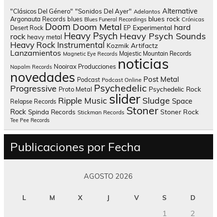
Alternative
"Clásicos Del Género"
"Sonidos Del Ayer"
Adelantos
blues rock
Argonauta Records
blues
Blues Funeral Recordings
Crónicas
Doom
Doom Metal
hard
Experimental
Desert Rock
EP
Heavy Psych
Heavy Psych Sounds
rock
heavy metal
Heavy Rock
Instrumental
Kozmik Artifactz
Lanzamientos
Majestic Mountain Records
Magnetic Eye Records
noticias
Nooirax Producciones
Napalm Records
novedades
Post Metal
Podcast
Podcast Online
Psychedelic
Progressive
Psychedelic Rock
Proto Metal
slider
Sludge
Ripple Music
Space
Relapse Records
Stoner
Rock
Spinda Records
Stoner Rock
Stickman Records
Tee Pee Records
Publicaciones por Fecha
AGOSTO 2026
L
M
X
J
V
S
D
1
2