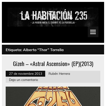
Saltar
al
contenido
La Habitación 235
Psychedelic, Stoner, Doom, Sludge, Fuzz, Space, Drone
Etiqueta:
Alberto “Thor” Torrella
Gizeh – «Astral Ascension» (EP)(2013)
27 de noviembre 2013
Rubén Herrera
Deja un comentario