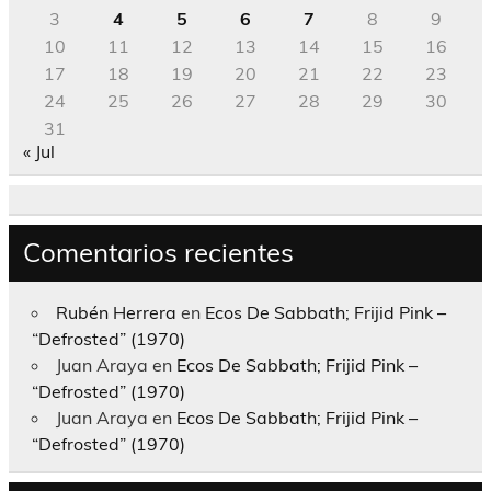
3
4
5
6
7
8
9
10
11
12
13
14
15
16
17
18
19
20
21
22
23
24
25
26
27
28
29
30
31
« Jul
Comentarios recientes
Rubén Herrera
en
Ecos De Sabbath; Frijid Pink –
“Defrosted” (1970)
Juan Araya
en
Ecos De Sabbath; Frijid Pink –
“Defrosted” (1970)
Juan Araya
en
Ecos De Sabbath; Frijid Pink –
“Defrosted” (1970)