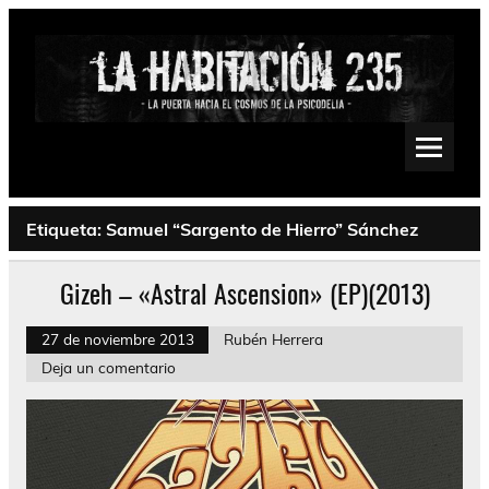
Saltar
al
contenido
La Habitación 235
Psychedelic, Stoner, Doom, Sludge, Fuzz, Space, Drone
Etiqueta:
Samuel “Sargento de Hierro” Sánchez
Gizeh – «Astral Ascension» (EP)(2013)
27 de noviembre 2013
Rubén Herrera
Deja un comentario