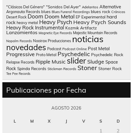
Alternative
"Clásicos Del Género"
"Sonidos Del Ayer"
Adelantos
blues rock
Argonauta Records
blues
Blues Funeral Recordings
Crónicas
Doom
Doom Metal
hard
Experimental
Desert Rock
EP
Heavy Psych
Heavy Psych Sounds
rock
heavy metal
Heavy Rock
Instrumental
Kozmik Artifactz
Lanzamientos
Majestic Mountain Records
Magnetic Eye Records
noticias
Nooirax Producciones
Napalm Records
novedades
Post Metal
Podcast
Podcast Online
Psychedelic
Progressive
Psychedelic Rock
Proto Metal
slider
Sludge
Ripple Music
Space
Relapse Records
Stoner
Rock
Spinda Records
Stoner Rock
Stickman Records
Tee Pee Records
Publicaciones por Fecha
AGOSTO 2026
L
M
X
J
V
S
D
1
2