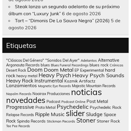
Steak lanza un segundo adelanto de su próximo
álbum con “Luxury Junk”
6 de agosto 2026
Tort – “Dimonis De La Sauva Negra” (2026)
5 de
agosto 2026
Etiquetas
Alternative
"Clásicos Del Género"
"Sonidos Del Ayer"
Adelantos
blues rock
Argonauta Records
blues
Blues Funeral Recordings
Crónicas
Doom
Doom Metal
hard
Experimental
Desert Rock
EP
Heavy Psych
Heavy Psych Sounds
rock
heavy metal
Heavy Rock
Instrumental
Kozmik Artifactz
Lanzamientos
Majestic Mountain Records
Magnetic Eye Records
noticias
Nooirax Producciones
Napalm Records
novedades
Post Metal
Podcast
Podcast Online
Psychedelic
Progressive
Psychedelic Rock
Proto Metal
slider
Sludge
Ripple Music
Space
Relapse Records
Stoner
Rock
Spinda Records
Stoner Rock
Stickman Records
Tee Pee Records