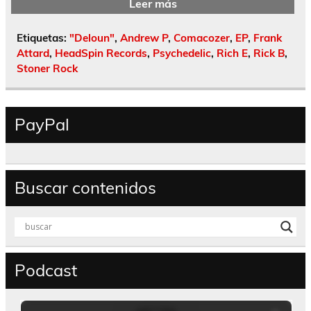
Leer más
Etiquetas:
"Deloun"
,
Andrew P
,
Comacozer
,
EP
,
Frank
Attard
,
HeadSpin Records
,
Psychedelic
,
Rich E
,
Rick B
,
Stoner Rock
PayPal
Buscar contenidos
Podcast