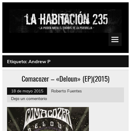
Saltar
al
contenido
La Habitación 235
Psychedelic, Stoner, Doom, Sludge, Fuzz, Space, Drone
Etiqueta:
Andrew P
Comacozer – «Deloun» (EP)(2015)
18 de mayo 2015
Roberto Fuentes
Deja un comentario