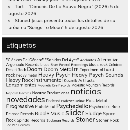
Tort – “Dimonis De La Sauva Negra” (2026)
5 de
agosto 2026
Stoned Jesus presenta todos los detalles de su
próximo “Songs To Moon”
5 de agosto 2026
Etiquetas
Alternative
"Clásicos Del Género"
"Sonidos Del Ayer"
Adelantos
blues rock
Argonauta Records
blues
Blues Funeral Recordings
Crónicas
Doom
Doom Metal
hard
Experimental
Desert Rock
EP
Heavy Psych
Heavy Psych Sounds
rock
heavy metal
Heavy Rock
Instrumental
Kozmik Artifactz
Lanzamientos
Majestic Mountain Records
Magnetic Eye Records
noticias
Nooirax Producciones
Napalm Records
novedades
Post Metal
Podcast
Podcast Online
Psychedelic
Progressive
Psychedelic Rock
Proto Metal
slider
Sludge
Ripple Music
Space
Relapse Records
Stoner
Rock
Spinda Records
Stoner Rock
Stickman Records
Tee Pee Records