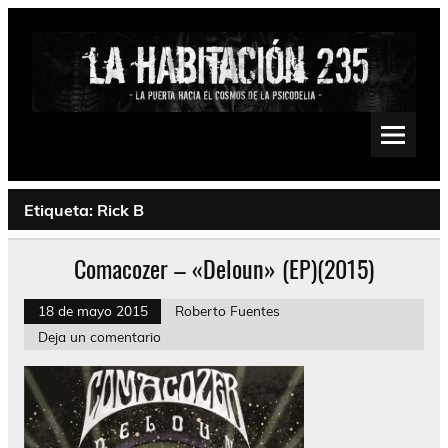
Saltar
al
contenido
La Habitación 235
Psychedelic, Stoner, Doom, Sludge, Fuzz, Space, Drone
Etiqueta:
Rick B
Comacozer – «Deloun» (EP)(2015)
18 de mayo 2015
Roberto Fuentes
Deja un comentario