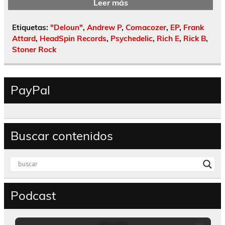
Leer más
Etiquetas:
"Deloun"
,
Andrew P
,
Comacozer
,
EP
,
Frank
Attard
,
HeadSpin Records
,
Psychedelic
,
Rich E
,
Rick B
,
Stoner Rock
PayPal
Buscar contenidos
Podcast