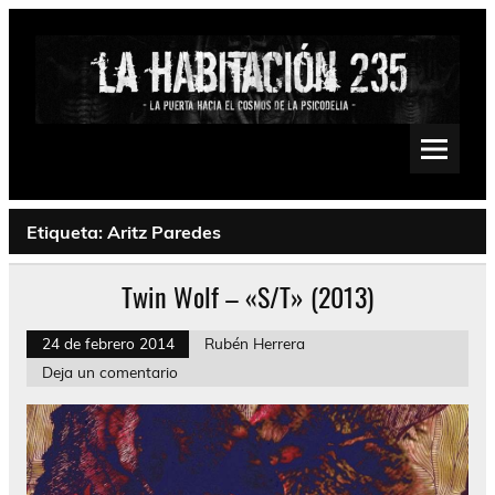
Saltar
al
contenido
La Habitación 235
Psychedelic, Stoner, Doom, Sludge, Fuzz, Space, Drone
Etiqueta:
Aritz Paredes
Twin Wolf – «S/T» (2013)
24 de febrero 2014
Rubén Herrera
Deja un comentario