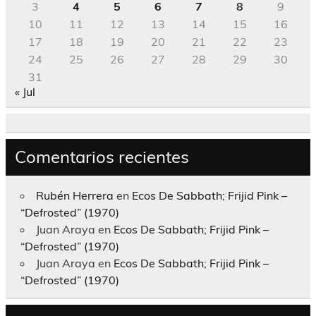
3
4
5
6
7
8
9
10
11
12
13
14
15
16
17
18
19
20
21
22
23
24
25
26
27
28
29
30
31
« Jul
Comentarios recientes
Rubén Herrera
en
Ecos De Sabbath; Frijid Pink –
“Defrosted” (1970)
Juan Araya
en
Ecos De Sabbath; Frijid Pink –
“Defrosted” (1970)
Juan Araya
en
Ecos De Sabbath; Frijid Pink –
“Defrosted” (1970)