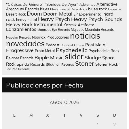
Alternative
"Clásicos Del Género"
"Sonidos Del Ayer"
Adelantos
blues rock
Argonauta Records
blues
Blues Funeral Recordings
Crónicas
Doom
Doom Metal
hard
Experimental
Desert Rock
EP
Heavy Psych
Heavy Psych Sounds
rock
heavy metal
Heavy Rock
Instrumental
Kozmik Artifactz
Lanzamientos
Majestic Mountain Records
Magnetic Eye Records
noticias
Nooirax Producciones
Napalm Records
novedades
Post Metal
Podcast
Podcast Online
Psychedelic
Progressive
Psychedelic Rock
Proto Metal
slider
Sludge
Ripple Music
Space
Relapse Records
Stoner
Rock
Spinda Records
Stoner Rock
Stickman Records
Tee Pee Records
Publicaciones por Fecha
AGOSTO 2026
L
M
X
J
V
S
D
1
2