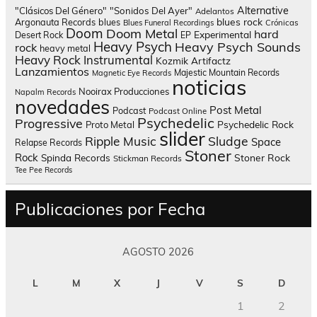
Alternative
"Clásicos Del Género"
"Sonidos Del Ayer"
Adelantos
blues rock
Argonauta Records
blues
Blues Funeral Recordings
Crónicas
Doom
Doom Metal
hard
Experimental
Desert Rock
EP
Heavy Psych
Heavy Psych Sounds
rock
heavy metal
Heavy Rock
Instrumental
Kozmik Artifactz
Lanzamientos
Majestic Mountain Records
Magnetic Eye Records
noticias
Nooirax Producciones
Napalm Records
novedades
Post Metal
Podcast
Podcast Online
Psychedelic
Progressive
Psychedelic Rock
Proto Metal
slider
Sludge
Ripple Music
Space
Relapse Records
Stoner
Rock
Spinda Records
Stoner Rock
Stickman Records
Tee Pee Records
Publicaciones por Fecha
AGOSTO 2026
L
M
X
J
V
S
D
1
2