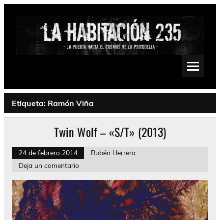
Saltar
al
contenido
La Habitación 235
Psychedelic, Stoner, Doom, Sludge, Fuzz, Space, Drone
Etiqueta:
Ramón Viña
Twin Wolf – «S/T» (2013)
24 de febrero 2014
Rubén Herrera
Deja un comentario