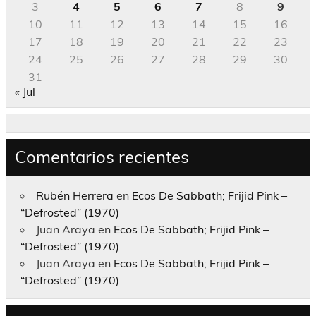
3
4
5
6
7
8
9
10
11
12
13
14
15
16
17
18
19
20
21
22
23
24
25
26
27
28
29
30
31
« Jul
Comentarios recientes
Rubén Herrera
en
Ecos De Sabbath; Frijid Pink –
“Defrosted” (1970)
Juan Araya
en
Ecos De Sabbath; Frijid Pink –
“Defrosted” (1970)
Juan Araya
en
Ecos De Sabbath; Frijid Pink –
“Defrosted” (1970)