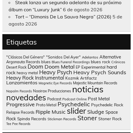
Steak lanza un segundo adelanto de su próximo
álbum con “Luxury Junk”
6 de agosto 2026
Tort – “Dimonis De La Sauva Negra” (2026)
5 de
agosto 2026
Etiquetas
Alternative
"Clásicos Del Género"
"Sonidos Del Ayer"
Adelantos
blues rock
Argonauta Records
blues
Blues Funeral Recordings
Crónicas
Doom
Doom Metal
hard
Experimental
Desert Rock
EP
Heavy Psych
Heavy Psych Sounds
rock
heavy metal
Heavy Rock
Instrumental
Kozmik Artifactz
Lanzamientos
Majestic Mountain Records
Magnetic Eye Records
noticias
Nooirax Producciones
Napalm Records
novedades
Post Metal
Podcast
Podcast Online
Psychedelic
Progressive
Psychedelic Rock
Proto Metal
slider
Sludge
Ripple Music
Space
Relapse Records
Stoner
Rock
Spinda Records
Stoner Rock
Stickman Records
Tee Pee Records