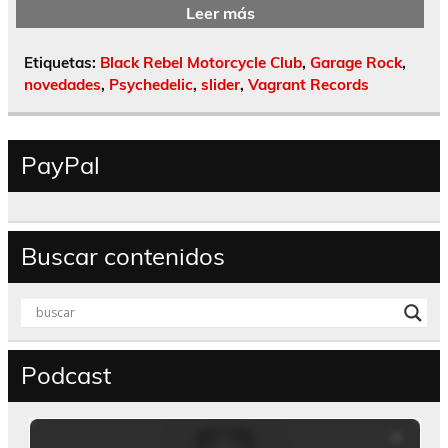
Leer más
Etiquetas:
Black Rebel Motorcycle Club
,
Garage Rock
,
novedades
,
Psychedelic
,
slider
,
Vagrant Records
PayPal
Buscar contenidos
Podcast