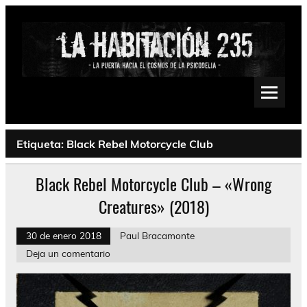
Saltar
al
contenido
La Habitación 235
Psychedelic, Stoner, Doom, Sludge, Fuzz, Space, Drone
Etiqueta:
Black Rebel Motorcycle Club
Black Rebel Motorcycle Club – «Wrong
Creatures» (2018)
30 de enero 2018
Paul Bracamonte
Deja un comentario