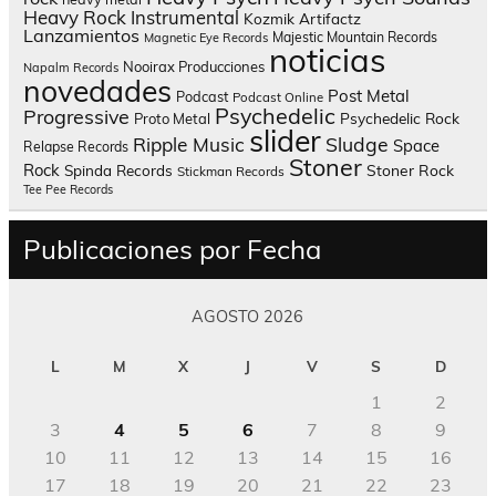
Heavy Rock
Instrumental
Kozmik Artifactz
Lanzamientos
Majestic Mountain Records
Magnetic Eye Records
noticias
Nooirax Producciones
Napalm Records
novedades
Post Metal
Podcast
Podcast Online
Psychedelic
Progressive
Psychedelic Rock
Proto Metal
slider
Sludge
Ripple Music
Space
Relapse Records
Stoner
Rock
Spinda Records
Stoner Rock
Stickman Records
Tee Pee Records
Publicaciones por Fecha
AGOSTO 2026
L
M
X
J
V
S
D
1
2
3
4
5
6
7
8
9
10
11
12
13
14
15
16
17
18
19
20
21
22
23