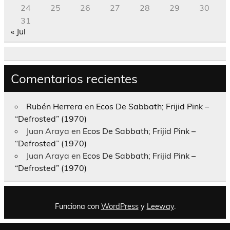
24
25
26
27
28
29
30
31
« Jul
Comentarios recientes
Rubén Herrera
en
Ecos De Sabbath; Frijid Pink –
“Defrosted” (1970)
Juan Araya
en
Ecos De Sabbath; Frijid Pink –
“Defrosted” (1970)
Juan Araya
en
Ecos De Sabbath; Frijid Pink –
“Defrosted” (1970)
Funciona con
WordPress
y
Leeway
.