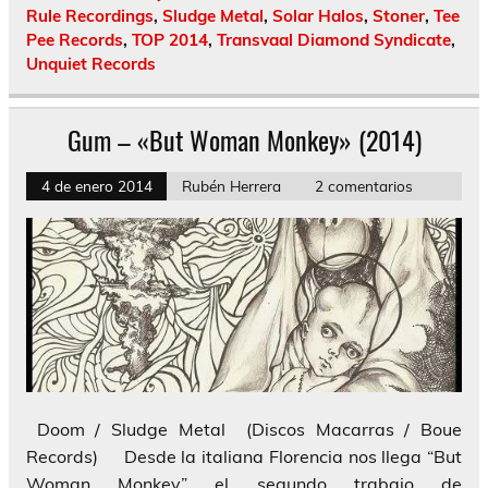
Rule Recordings
,
Sludge Metal
,
Solar Halos
,
Stoner
,
Tee
Pee Records
,
TOP 2014
,
Transvaal Diamond Syndicate
,
Unquiet Records
Gum – «But Woman Monkey» (2014)
4 de enero 2014
Rubén Herrera
2 comentarios
Doom / Sludge Metal (Discos Macarras / Boue
Records) Desde la italiana Florencia nos llega “But
Woman Monkey” el segundo trabajo de