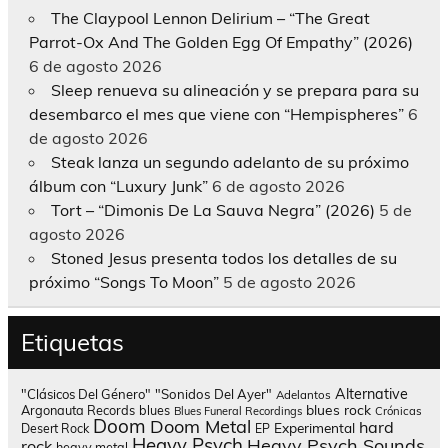
The Claypool Lennon Delirium – “The Great
Parrot-Ox And The Golden Egg Of Empathy” (2026)
6 de agosto 2026
Sleep renueva su alineación y se prepara para su
desembarco el mes que viene con “Hempispheres”
6
de agosto 2026
Steak lanza un segundo adelanto de su próximo
álbum con “Luxury Junk”
6 de agosto 2026
Tort – “Dimonis De La Sauva Negra” (2026)
5 de
agosto 2026
Stoned Jesus presenta todos los detalles de su
próximo “Songs To Moon”
5 de agosto 2026
Etiquetas
Alternative
"Clásicos Del Género"
"Sonidos Del Ayer"
Adelantos
blues rock
Argonauta Records
blues
Blues Funeral Recordings
Crónicas
Doom
Doom Metal
hard
Experimental
Desert Rock
EP
Heavy Psych
Heavy Psych Sounds
rock
heavy metal