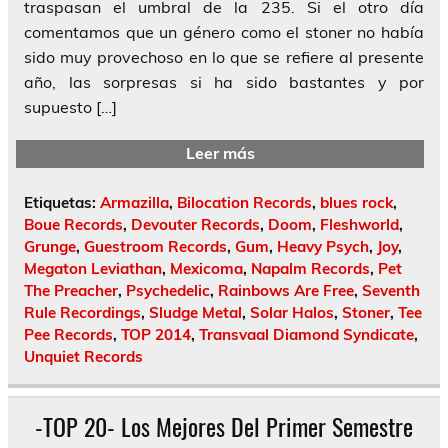
traspasan el umbral de la 235. Si el otro día
comentamos que un género como el stoner no había
sido muy provechoso en lo que se refiere al presente
año, las sorpresas si ha sido bastantes y por
supuesto […]
Leer más
Etiquetas:
Armazilla
,
Bilocation Records
,
blues rock
,
Boue Records
,
Devouter Records
,
Doom
,
Fleshworld
,
Grunge
,
Guestroom Records
,
Gum
,
Heavy Psych
,
Joy
,
Megaton Leviathan
,
Mexicoma
,
Napalm Records
,
Pet
The Preacher
,
Psychedelic
,
Rainbows Are Free
,
Seventh
Rule Recordings
,
Sludge Metal
,
Solar Halos
,
Stoner
,
Tee
Pee Records
,
TOP 2014
,
Transvaal Diamond Syndicate
,
Unquiet Records
-TOP 20- Los Mejores Del Primer Semestre