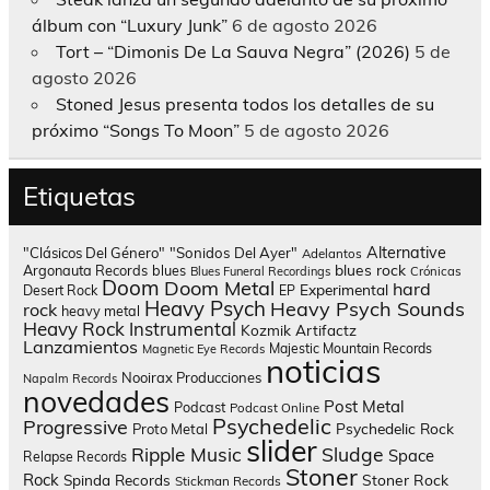
álbum con “Luxury Junk”
6 de agosto 2026
Tort – “Dimonis De La Sauva Negra” (2026)
5 de
agosto 2026
Stoned Jesus presenta todos los detalles de su
próximo “Songs To Moon”
5 de agosto 2026
Etiquetas
Alternative
"Clásicos Del Género"
"Sonidos Del Ayer"
Adelantos
blues rock
Argonauta Records
blues
Blues Funeral Recordings
Crónicas
Doom
Doom Metal
hard
Experimental
Desert Rock
EP
Heavy Psych
Heavy Psych Sounds
rock
heavy metal
Heavy Rock
Instrumental
Kozmik Artifactz
Lanzamientos
Majestic Mountain Records
Magnetic Eye Records
noticias
Nooirax Producciones
Napalm Records
novedades
Post Metal
Podcast
Podcast Online
Psychedelic
Progressive
Psychedelic Rock
Proto Metal
slider
Sludge
Ripple Music
Space
Relapse Records
Stoner
Rock
Spinda Records
Stoner Rock
Stickman Records