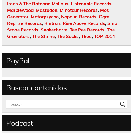
Irons & The Ratgang Malibus
,
Listenable Records
,
Marblewood
,
Mastodon
,
Minotaur Records
,
Mos
Generator
,
Motorpsycho
,
Napalm Records
,
Ogre
,
Reprise Records
,
Rintrah
,
Rise Above Records
,
Small
Stone Records
,
Snakecharm
,
Tee Pee Records
,
The
Graviators
,
The Shrine
,
The Socks
,
Thou
,
TOP 2014
PayPal
Buscar contenidos
Podcast