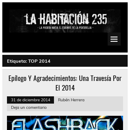
Saltar
al
contenido
La Habitación 235
Psychedelic, Stoner, Doom, Sludge, Fuzz, Space, Drone
Etiqueta:
TOP 2014
Epílogo Y Agradecimientos: Una Travesía Por
El 2014
31 de diciembre 2014
Rubén Herrera
Deja un comentario