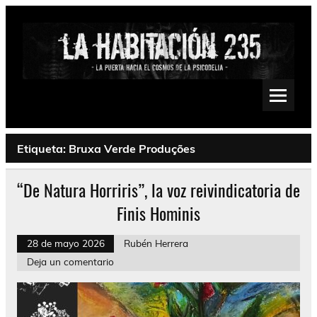
Saltar
al
contenido
La Habitación 235
Psychedelic, Stoner, Doom, Sludge, Fuzz, Space, Drone
Etiqueta:
Bruxa Verde Produções
“De Natura Horriris”, la voz reivindicatoria de
Finis Hominis
28 de mayo 2026
Rubén Herrera
Deja un comentario