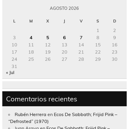
AGOSTO 2026
L
M
X
J
V
S
D
1
2
3
4
5
6
7
8
9
10
11
12
13
14
15
16
17
18
19
20
21
22
23
24
25
26
27
28
29
30
31
« Jul
Comentarios recientes
Rubén Herrera
en
Ecos De Sabbath; Frijid Pink –
“Defrosted” (1970)
Juan Araya
en
Ecos De Sabbath; Frijid Pink –