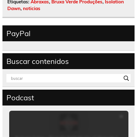
Etiquetas:
Abraxas
,
Bruxa Verde Produções
,
Isolation
Dawn
,
noticias
PayPal
Buscar contenidos
Podcast