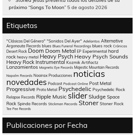
próximo “Songs To Moon”
5 de agosto 2026
Etiquetas
Alternative
"Clásicos Del Género"
"Sonidos Del Ayer"
Adelantos
blues rock
Argonauta Records
blues
Blues Funeral Recordings
Crónicas
Doom
Doom Metal
hard
Experimental
Desert Rock
EP
Heavy Psych
Heavy Psych Sounds
rock
heavy metal
Heavy Rock
Instrumental
Kozmik Artifactz
Lanzamientos
Majestic Mountain Records
Magnetic Eye Records
noticias
Nooirax Producciones
Napalm Records
novedades
Post Metal
Podcast
Podcast Online
Psychedelic
Progressive
Psychedelic Rock
Proto Metal
slider
Sludge
Ripple Music
Space
Relapse Records
Stoner
Rock
Spinda Records
Stoner Rock
Stickman Records
Tee Pee Records
Publicaciones por Fecha