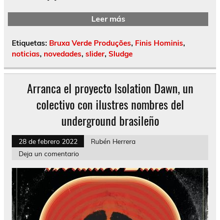
Leer más
Etiquetas:
Bruxa Verde Produções
,
Finis Hominis
,
noticias
,
novedades
,
slider
,
Sludge
Arranca el proyecto Isolation Dawn, un
colectivo con ilustres nombres del
underground brasileño
28 de febrero 2022
Rubén Herrera
Deja un comentario