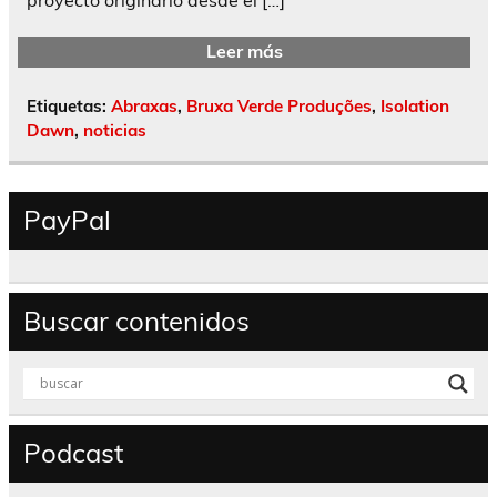
Leer más
Etiquetas:
Abraxas
,
Bruxa Verde Produções
,
Isolation
Dawn
,
noticias
PayPal
Buscar contenidos
Podcast