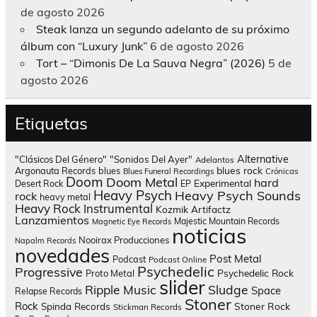
de agosto 2026
Steak lanza un segundo adelanto de su próximo
álbum con “Luxury Junk”
6 de agosto 2026
Tort – “Dimonis De La Sauva Negra” (2026)
5 de
agosto 2026
Etiquetas
Alternative
"Clásicos Del Género"
"Sonidos Del Ayer"
Adelantos
blues rock
Argonauta Records
blues
Blues Funeral Recordings
Crónicas
Doom
Doom Metal
hard
Experimental
Desert Rock
EP
Heavy Psych
Heavy Psych Sounds
rock
heavy metal
Heavy Rock
Instrumental
Kozmik Artifactz
Lanzamientos
Majestic Mountain Records
Magnetic Eye Records
noticias
Nooirax Producciones
Napalm Records
novedades
Post Metal
Podcast
Podcast Online
Psychedelic
Progressive
Psychedelic Rock
Proto Metal
slider
Sludge
Ripple Music
Space
Relapse Records
Stoner
Rock
Spinda Records
Stoner Rock
Stickman Records