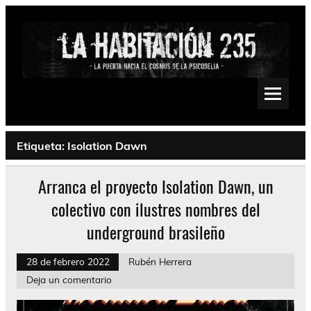
Saltar
al
contenido
La Habitación 235
Psychedelic, Stoner, Doom, Sludge, Fuzz, Space, Drone
Etiqueta:
Isolation Dawn
Arranca el proyecto Isolation Dawn, un
colectivo con ilustres nombres del
underground brasileño
28 de febrero 2022
Rubén Herrera
Deja un comentario