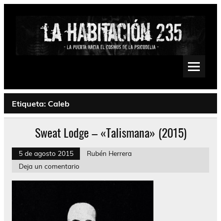
Saltar
al
contenido
La Habitación 235
Psychedelic, Stoner, Doom, Sludge, Fuzz, Space, Drone
Etiqueta:
Caleb
Sweat Lodge – «Talismana» (2015)
5 de agosto 2015
Rubén Herrera
Deja un comentario