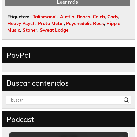
Leer más
Etiquetas:
"Talismana"
,
Austin
,
Bones
,
Caleb
,
Cody
,
Heavy Psych
,
Proto Metal
,
Psychedelic Rock
,
Ripple
Music
,
Stoner
,
Sweat Lodge
PayPal
Buscar contenidos
Podcast