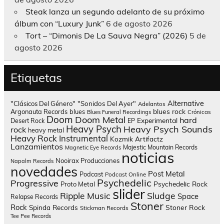
Steak lanza un segundo adelanto de su próximo
álbum con “Luxury Junk”
6 de agosto 2026
Tort – “Dimonis De La Sauva Negra” (2026)
5 de
agosto 2026
Etiquetas
Alternative
"Clásicos Del Género"
"Sonidos Del Ayer"
Adelantos
blues rock
Argonauta Records
blues
Blues Funeral Recordings
Crónicas
Doom
Doom Metal
hard
Experimental
Desert Rock
EP
Heavy Psych
Heavy Psych Sounds
rock
heavy metal
Heavy Rock
Instrumental
Kozmik Artifactz
Lanzamientos
Majestic Mountain Records
Magnetic Eye Records
noticias
Nooirax Producciones
Napalm Records
novedades
Post Metal
Podcast
Podcast Online
Psychedelic
Progressive
Psychedelic Rock
Proto Metal
slider
Sludge
Ripple Music
Space
Relapse Records
Stoner
Rock
Spinda Records
Stoner Rock
Stickman Records
Tee Pee Records